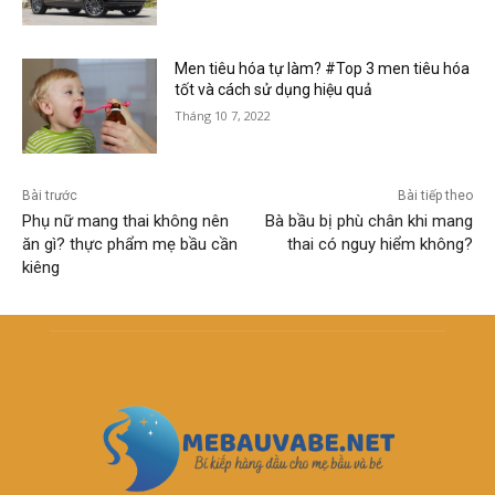
Men tiêu hóa tự làm? #Top 3 men tiêu hóa
tốt và cách sử dụng hiệu quả
Tháng 10 7, 2022
Bài trước
Bài tiếp theo
Phụ nữ mang thai không nên
Bà bầu bị phù chân khi mang
ăn gì? thực phẩm mẹ bầu cần
thai có nguy hiểm không?
kiêng