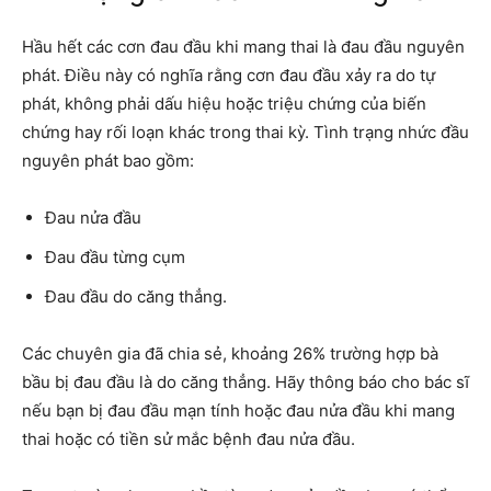
Hầu hết các cơn đau đầu khi mang thai là đau đầu nguyên
phát. Điều này có nghĩa rằng cơn đau đầu xảy ra do tự
phát, không phải dấu hiệu hoặc triệu chứng của biến
chứng hay rối loạn khác trong thai kỳ. Tình trạng nhức đầu
nguyên phát bao gồm:
Đau nửa đầu
Đau đầu từng cụm
Đau đầu do căng thẳng.
Các chuyên gia đã chia sẻ, khoảng 26% trường hợp bà
bầu bị đau đầu là do căng thẳng. Hãy thông báo cho bác sĩ
nếu bạn bị đau đầu mạn tính hoặc đau nửa đầu khi mang
thai hoặc có tiền sử mắc bệnh đau nửa đầu.