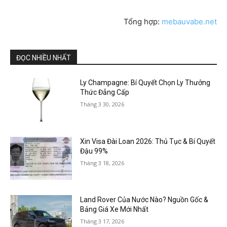
Tổng hợp:
mebauvabe.net
ĐỌC NHIỀU NHẤT
Ly Champagne: Bí Quyết Chọn Ly Thưởng
Thức Đẳng Cấp
Tháng 3 30, 2026
Xin Visa Đài Loan 2026: Thủ Tục & Bí Quyết
Đậu 99%
Tháng 3 18, 2026
Land Rover Của Nước Nào? Nguồn Gốc &
Bảng Giá Xe Mới Nhất
Tháng 3 17, 2026