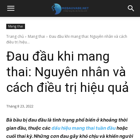
Mang thai
Trang chủ
Mang thai
Đau đầu khi mang thai: Nguyên nhân và cách
điều trị hiệu...
Đau đầu khi mang
thai: Nguyên nhân và
cách điều trị hiệu quả
Tháng 8 23, 2022
Bà bầu bị đau đầu là tình trạng phổ biến ở khoảng thời
gian đầu, thuộc các
dấu hiệu mang thai tuần đầu
hoặc
cuối thai kỳ. Những cơn đau gây khó chịu và khiến người