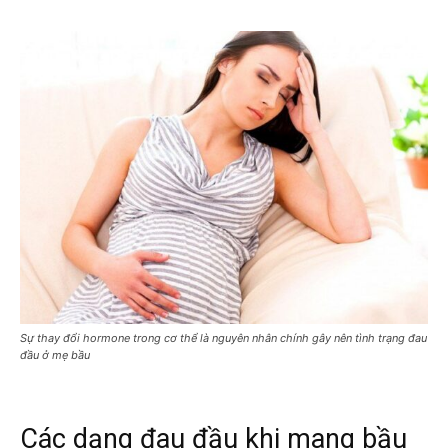
Sự thay đổi hormone trong cơ thể là nguyên nhân chính gây nên tình trạng đau
đầu ở mẹ bầu
Các dạng đau đầu khi mang bầu