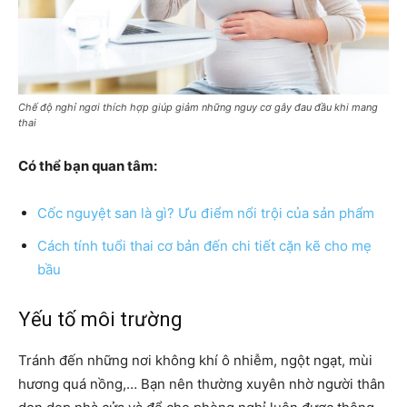
Chế độ nghỉ ngơi thích hợp giúp giảm những nguy cơ gây đau đầu khi mang
thai
Có thể bạn quan tâm:
Cốc nguyệt san là gì? Ưu điểm nổi trội của sản phẩm
Cách tính tuổi thai cơ bản đến chi tiết cặn kẽ cho mẹ
bầu
Yếu tố môi trường
Tránh đến những nơi không khí ô nhiễm, ngột ngạt, mùi
hương quá nồng,… Bạn nên thường xuyên nhờ người thân