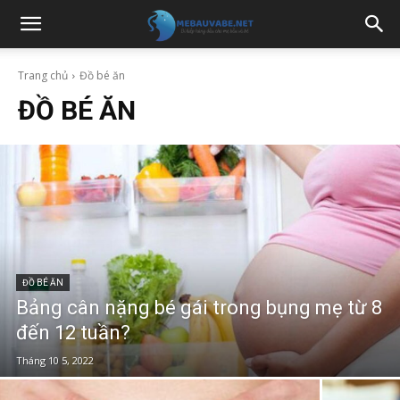
Trang chủ
Đồ bé ăn
ĐỒ BÉ ĂN
ĐỒ BÉ ĂN
Bảng cân nặng bé gái trong bụng mẹ từ 8
đến 12 tuần?
Tháng 10 5, 2022