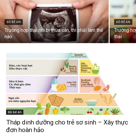
ĐỒ BÉ ĂN
ĐỒ BÉ ĂN
Trường hợp thai nhi bị thừa cân, thì phải làm thế
Trường hợp
nào
thai
Đồ bé ăn
Tháp dinh dưỡng cho trẻ sơ sinh – Xây thực
đơn hoàn hảo