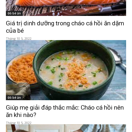
Đồ bé ăn
Giá trị dinh dưỡng trong cháo cá hồi ăn dặm
của bé
Tháng 10 5, 2022
Đồ bé ăn
Giúp mẹ giải đáp thắc mắc: Cháo cá hồi nên
ăn khi nào?
Tháng 10 5, 2022