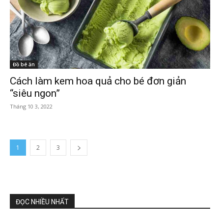
Đồ bé ăn
Cách làm kem hoa quả cho bé đơn giản
“siêu ngon”
Tháng 10 3, 2022
1
2
3
ĐỌC NHIỀU NHẤT