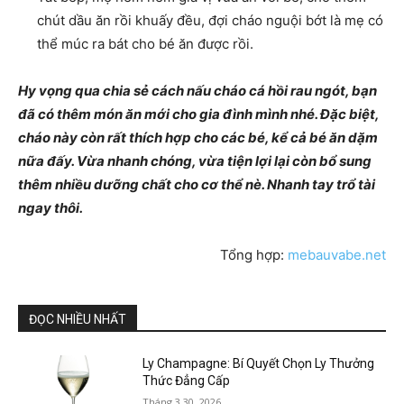
chút dầu ăn rồi khuấy đều, đợi cháo nguội bớt là mẹ có
thể múc ra bát cho bé ăn được rồi.
Hy vọng qua chia sẻ cách nấu cháo cá hồi rau ngót, bạn
đã có thêm món ăn mới cho gia đình mình nhé. Đặc biệt,
cháo này còn rất thích hợp cho các bé, kể cả bé ăn dặm
nữa đấy. Vừa nhanh chóng, vừa tiện lợi lại còn bổ sung
thêm nhiều dưỡng chất cho cơ thể nè. Nhanh tay trổ tài
ngay thôi.
Tổng hợp:
mebauvabe.net
ĐỌC NHIỀU NHẤT
Ly Champagne: Bí Quyết Chọn Ly Thưởng
Thức Đẳng Cấp
Tháng 3 30, 2026