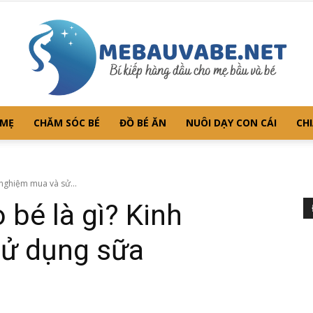
 MẸ
CHĂM SÓC BÉ
ĐỒ BÉ ĂN
NUÔI DẠY CON CÁI
CHI
Mebauvabe.net
 nghiệm mua và sử...
 bé là gì? Kinh
ử dụng sữa
–