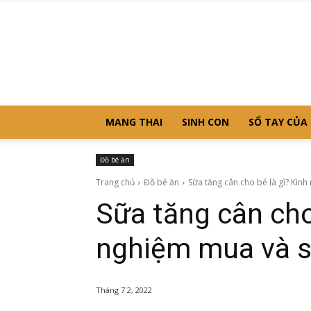
MANG THAI
SINH CON
SỔ TAY CỦA
Đồ bé ăn
Trang chủ
Đồ bé ăn
Sữa tăng cân cho bé là gì? Kinh
Sữa tăng cân cho
nghiệm mua và s
Tháng 7 2, 2022