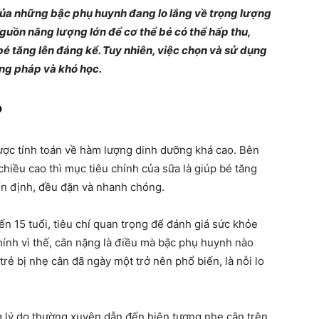
của những bậc phụ huynh đang lo lắng về trọng lượng
Chia
guồn năng lượng lớn để cơ thể bé có thể hấp thu,
é tăng lên đáng kể. Tuy nhiên, việc chọn và sử dụng
ng pháp và khó học.
?
sẻ
được tính toán về hàm lượng dinh dưỡng khá cao. Bên
 chiều cao thì mục tiêu chính của sữa là giúp bé tăng
 ổn định, đều đặn và nhanh chóng.
bí
đến 15 tuổi, tiêu chí quan trọng để đánh giá sức khỏe
hính vì thế, cân nặng là điều mà bậc phụ huynh nào
trẻ bị nhẹ cân đã ngày một trở nên phổ biến, là nỗi lo
quyết
g lý do thường xuyên dẫn đến hiện tượng nhẹ cân trên.