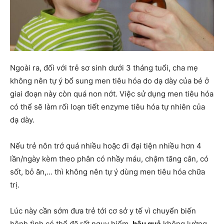
Ngoài ra, đối với trẻ sơ sinh dưới 3 tháng tuổi, cha mẹ
không nên tự ý bổ sung men tiêu hóa do dạ dày của bé ở
giai đoạn này còn quá non nớt. Việc sử dụng men tiêu hóa
có thể sẽ làm rối loạn tiết enzyme tiêu hóa tự nhiên của
dạ dày.
Nếu trẻ nôn trớ quá nhiều hoặc đi đại tiện nhiều hơn 4
lần/ngày kèm theo phân có nhầy máu, chậm tăng cân, có
sốt, bỏ ăn,… thì không nên tự ý dùng men tiêu hóa chữa
trị.
Lúc này cần sớm đưa trẻ tới cơ sở y tế vì chuyển biến
bệnh tình có thể đã rất nguy hiểm,
hậu quả
không lường