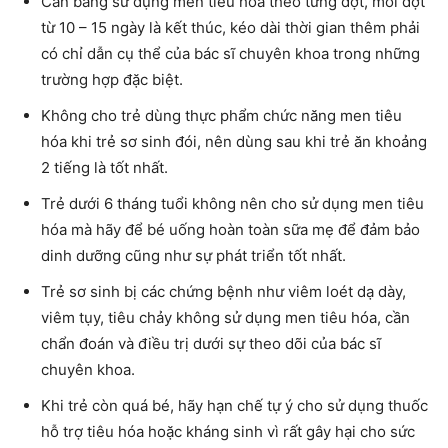
Cân bằng sử dụng men tiêu hóa theo từng đợt, mỗi đợt
từ 10 – 15 ngày là kết thúc, kéo dài thời gian thêm phải
có chỉ dẫn cụ thể của bác sĩ chuyên khoa trong những
trường hợp đặc biệt.
Không cho trẻ dùng thực phẩm chức năng men tiêu
hóa khi trẻ sơ sinh đói, nên dùng sau khi trẻ ăn khoảng
2 tiếng là tốt nhất.
Trẻ dưới 6 tháng tuổi không nên cho sử dụng men tiêu
hóa mà hãy để bé uống hoàn toàn sữa mẹ để đảm bảo
dinh dưỡng cũng như sự phát triển tốt nhất.
Trẻ sơ sinh bị các chứng bệnh như viêm loét dạ dày,
viêm tụy, tiêu chảy không sử dụng men tiêu hóa, cần
chẩn đoán và điều trị dưới sự theo dõi của bác sĩ
chuyên khoa.
Khi trẻ còn quá bé, hãy hạn chế tự ý cho sử dụng thuốc
hỗ trợ tiêu hóa hoặc kháng sinh vì rất gây hại cho sức