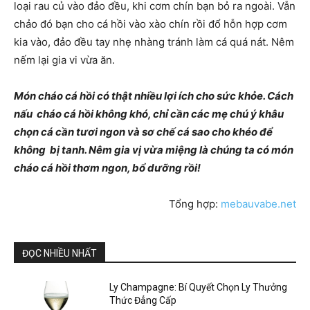
loại rau củ vào đảo đều, khi cơm chín bạn bỏ ra ngoài. Vẫn
chảo đó bạn cho cá hồi vào xào chín rồi đổ hỗn hợp cơm
kia vào, đảo đều tay nhẹ nhàng tránh làm cá quá nát. Nêm
nếm lại gia vi vừa ăn.
Món cháo cá hồi có thật nhiều lợi ích cho sức khỏe. Cách
nấu cháo cá hồi không khó, chỉ cần các mẹ chú ý khâu
chọn cá cần tươi ngon và sơ chế cá sao cho khéo để
không bị tanh. Nêm gia vị vừa miệng là chúng ta có món
cháo cá hồi thơm ngon, bổ dưỡng rồi!
Tổng hợp:
mebauvabe.net
ĐỌC NHIỀU NHẤT
Ly Champagne: Bí Quyết Chọn Ly Thưởng
Thức Đẳng Cấp