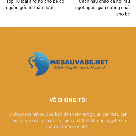
Top 10 loại siro ho cho bé có
Cách nấu cháo cá hồi rau
nguồn gốc từ thảo dược
ngót ngon, giàu dưỡng chất
cho bé
VỀ CHÚNG TÔI
Mebauvabe.net sẽ đưa bạn đến với những điều cần biết, cần
chuẩn bị và cách chăm sóc bé con tốt nhất, nuôi dạy bé an
toàn và toàn vẹn nhất.