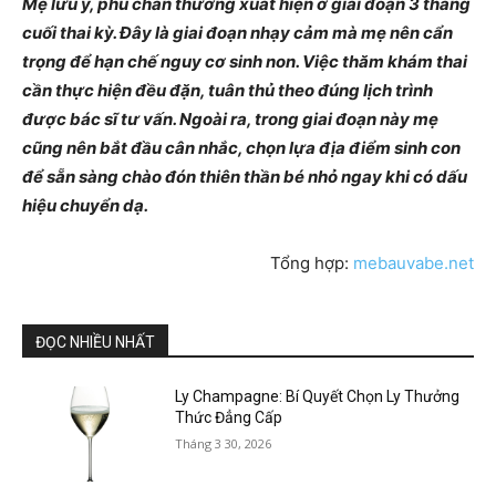
Mẹ lưu ý, phù chân thường xuất hiện ở giai đoạn 3 tháng
cuối thai kỳ. Đây là giai đoạn nhạy cảm mà mẹ nên cẩn
trọng để hạn chế nguy cơ sinh non. Việc thăm khám thai
cần thực hiện đều đặn, tuân thủ theo đúng lịch trình
được bác sĩ tư vấn. Ngoài ra, trong giai đoạn này mẹ
cũng nên bắt đầu cân nhắc, chọn lựa địa điểm sinh con
để sẵn sàng chào đón thiên thần bé nhỏ ngay khi có dấu
hiệu chuyển dạ.
Tổng hợp:
mebauvabe.net
ĐỌC NHIỀU NHẤT
Ly Champagne: Bí Quyết Chọn Ly Thưởng
Thức Đẳng Cấp
Tháng 3 30, 2026