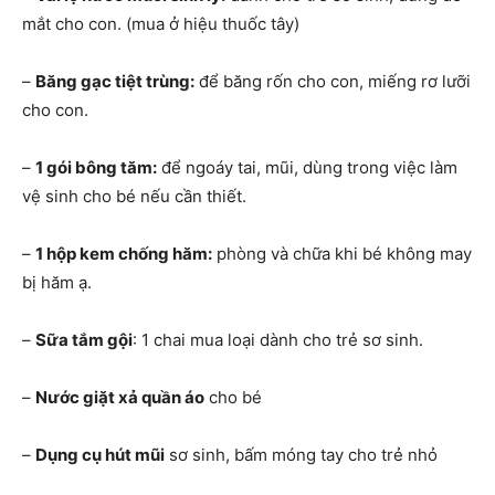
mắt cho con. (mua ở hiệu thuốc tây)
–
Băng gạc tiệt trùng:
để băng rốn cho con, miếng rơ lưỡi
cho con.
–
1 gói bông tăm:
để ngoáy tai, mũi, dùng trong việc làm
vệ sinh cho bé nếu cần thiết.
–
1 hộp kem chống hăm:
phòng và chữa khi bé không may
bị hăm ạ.
–
Sữa tắm gội
: 1 chai mua loại dành cho trẻ sơ sinh.
–
Nước giặt xả quần áo
cho bé
–
Dụng cụ hút mũi
sơ sinh, bấm móng tay cho trẻ nhỏ