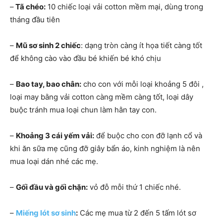
–
Tã chéo:
10 chiếc loại vải cotton mềm mại, dùng trong
tháng đầu tiên
–
Mũ sơ sinh 2 chiếc
: dạng tròn càng ít họa tiết càng tốt
để không cào vào đầu bé khiến bé khó chịu
–
Bao tay, bao chân:
cho con với mỗi loại khoảng 5 đôi ,
loại may bằng vải cotton càng mềm càng tốt, loại dây
buộc tránh mua loại chun làm hằn tay con.
–
Khoảng 3 cái yếm vải:
để buộc cho con đỡ lạnh cổ và
khi ăn sữa mẹ cũng đỡ giây bẩn áo, kinh nghiệm là nên
mua loại dán nhé các mẹ.
–
Gối đầu và gối chặn:
vỏ đỗ mỗi thứ 1 chiếc nhé.
–
Miếng lót sơ sinh
:
Các mẹ mua từ 2 đến 5 tấm lót sơ