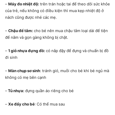
–
Máy đo nhiệt độ:
trên trán hoặc tai để theo dõi sức khỏe
của trẻ, nếu không có điều kiện thì mua kẹp nhiệt độ ở
nách cũng được nhé các mẹ.
–
Chậu để tắm:
cho bé nên mua chậu tắm loại dài để tiện
để nằm và gọn gàng không bị chật.
–
1 giỏ nhựa đựng đồ:
có nắp đậy để đựng và chuẩn bị đồ
đi sinh
–
Màn chụp sơ sinh
: tránh gió, muỗi cho bé khi bé ngủ mà
không có mẹ bên cạnh
–
Tủ nhựa:
đựng quần áo riêng cho bé
–
Xe đẩy cho bé
: Có thể mua sau