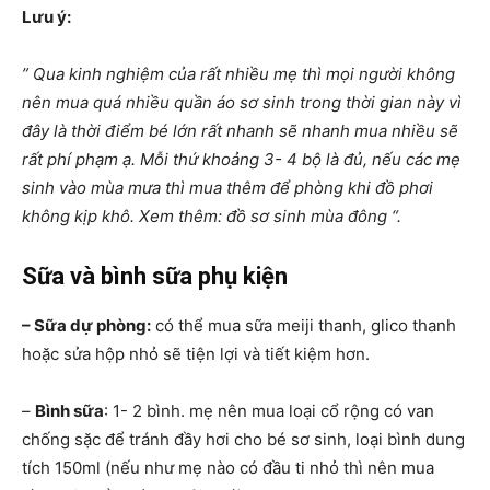
Lưu ý:
” Qua kinh nghiệm của rất nhiều mẹ thì mọi người không
nên mua quá nhiều quần áo sơ sinh trong thời gian này vì
đây là thời điểm bé lớn rất nhanh sẽ nhanh mua nhiều sẽ
rất phí phạm ạ. Mỗi thứ khoảng 3- 4 bộ là đủ, nếu các mẹ
sinh vào mùa mưa thì mua thêm để phòng khi đồ phơi
không kịp khô. Xem thêm: đồ sơ sinh mùa đông
“.
Sữa và bình sữa phụ kiện
– Sữa dự phòng:
có thể mua sữa meiji thanh, glico thanh
hoặc sửa hộp nhỏ sẽ tiện lợi và tiết kiệm hơn.
–
Bình sữa
: 1- 2 bình. mẹ nên mua loại cổ rộng có van
chống sặc để tránh đầy hơi cho bé sơ sinh, loại bình dung
tích 150ml (nếu như mẹ nào có đầu ti nhỏ thì nên mua