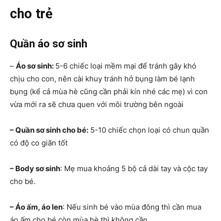
cho trẻ
Quần áo sơ sinh
–
Áo sơ sinh:
5-6 chiếc loại mềm mại để tránh gây khó
chịu cho con, nên cài khuy tránh hở bụng làm bé lạnh
bụng (kể cả mùa hè cũng cần phải kín nhé các mẹ) vì con
vừa mới ra sẽ chưa quen với môi trường bên ngoài
– Quần sơ sinh cho bé:
5-10 chiếc chọn loại có chun quần
có độ co giãn tốt
– Body sơ sinh
: Mẹ mua khoảng 5 bộ cả dài tay và cộc tay
cho bé.
– Áo ấm, áo len
: Nếu sinh bé vào mùa đông thì cần mua
áo ấm cho bé còn mùa hè thì không cần.