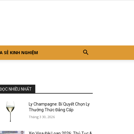
A SẺ KINH NGHIỆM
ĐỌC NHIỀU NHẤT
Ly Champagne: Bí Quyết Chọn Ly
Thưởng Thức Đẳng Cấp
Tháng 3 30, 2026
Xin Visa Đài Loan 2026: Thủ Tục &