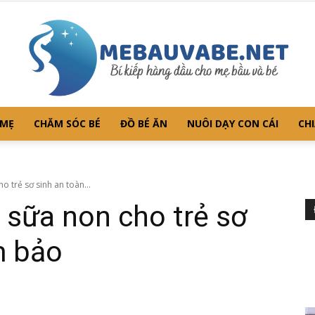
 MẸ
CHĂM SÓC BÉ
ĐỒ BÉ ĂN
NUÔI DẠY CON CÁI
CHI
Mebauvabe.net
o trẻ sơ sinh an toàn...
n sữa non cho trẻ sơ
m bảo
–