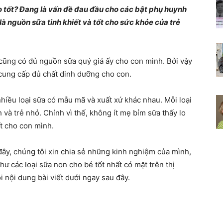
ào tốt? Đang là vấn đề đau đầu cho các bật phụ huynh
Chia
là nguồn sữa tinh khiết và tốt cho sức khỏe của trẻ
cũng có đủ nguồn sữa quý giá ấy cho con mình. Bởi vậy
 cung cấp đủ chất dinh dưỡng cho con.
sẻ
nhiều loại sữa có mẫu mã và xuất xứ khác nhau. Mỗi loại
h và trẻ nhỏ. Chính vì thế, không ít mẹ bỉm sữa thấy lo
t cho con mình.
bí
đây, chúng tôi xin chia sẻ những kinh nghiệm của mình,
ư các loại sữa non cho bé tốt nhất có mặt trên thị
i nội dung bài viết dưới ngay sau đây.
quyết