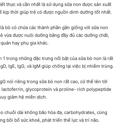
hiết thực và cần nhất là sử dụng sữa non được sản xuất
 kịp thời giúp trẻ có được nguồn dinh dưỡng tốt nhất.
 là bò có chứa các thành phần gần giống với sữa non
rẻ vừa được nuôi dưỡng bằng đầy đủ các dưỡng chất,
 quản hay phụ gia khác.
1 trong những đặc trưng nổi bật của sữa bò non là rất
D, IgE, IgG, và IgM giúp chống lại việc bị nhiễm trùng.
G nói riêng trong sữa bò non rất cao, có thể lên tới
lactoferrin, glycoprotein và proline- rich polypeptide
suy giảm hệ miễn dịch.
 béo chuỗi dài không bão hòa đa, carbohydrates, cùng
g bồi bổ sức khoẻ, phát triển thể lực và trí não.