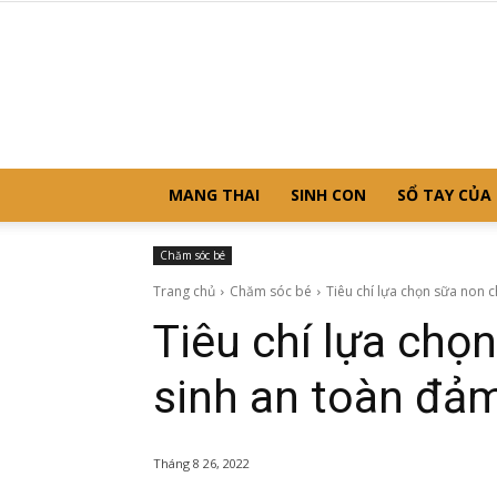
MANG THAI
SINH CON
SỔ TAY CỦA
Chăm sóc bé
Trang chủ
Chăm sóc bé
Tiêu chí lựa chọn sữa non ch
Tiêu chí lựa chọ
sinh an toàn đả
Tháng 8 26, 2022