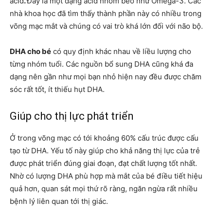
acid
.
Đây là một dạng acid nhóm béo như Omega-3. Các
nhà khoa học đã tìm thấy thành phần này có nhiều trong
võng mạc mắt và chúng có vai trò khá lớn đối với não bộ.
DHA cho bé
có quy định khác nhau về liều lượng cho
từng nhóm tuổi. Các nguồn bổ sung DHA cũng khá đa
dạng nên gần như mọi bạn nhỏ hiện nay đều được chăm
sóc rất tốt, ít thiếu hụt DHA.
Giúp cho thị lực phát triển
Ở trong võng mạc có tới khoảng 60% cấu trúc được cấu
tạo từ DHA. Yếu tố này giúp cho khả năng thị lực của trẻ
được phát triển đúng giai đoạn, đạt chất lượng tốt nhất.
Nhờ có lượng DHA phù hợp mà mắt của bé điều tiết hiệu
quả hơn, quan sát mọi thứ rõ ràng, ngăn ngừa rất nhiều
bệnh lý liên quan tới thị giác.