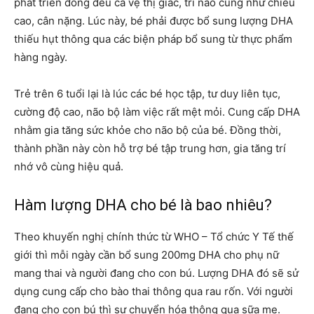
phát triển đồng đều cả vệ thị giác, trí não cũng như chiều
cao, cân nặng. Lúc này, bé phải được bổ sung lượng DHA
thiếu hụt thông qua các biện pháp bổ sung từ thực phẩm
hàng ngày.
Trẻ trên 6 tuổi lại là lúc các bé học tập, tư duy liên tục,
cường độ cao, não bộ làm việc rất mệt mỏi. Cung cấp DHA
nhằm gia tăng sức khỏe cho não bộ của bé. Đồng thời,
thành phần này còn hỗ trợ bé tập trung hơn, gia tăng trí
nhớ vô cùng hiệu quả.
Hàm lượng DHA cho bé là bao nhiêu?
Theo khuyến nghị chính thức từ WHO – Tổ chức Y Tế thế
giới thì mỗi ngày cần bổ sung 200mg DHA cho phụ nữ
mang thai và người đang cho con bú. Lượng DHA đó sẽ sử
dụng cung cấp cho bào thai thông qua rau rốn. Với người
đang cho con bú thì sự chuyển hóa thông qua sữa mẹ.