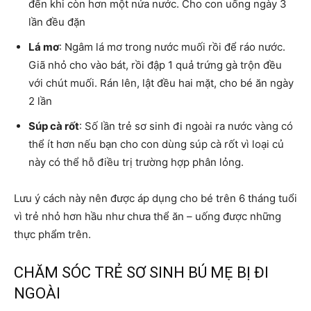
đến khi còn hơn một nửa nước. Cho con uống ngày 3
lần đều đặn
Lá mơ
: Ngâm lá mơ trong nước muối rồi để ráo nước.
Giã nhỏ cho vào bát, rồi đập 1 quả trứng gà trộn đều
với chút muối. Rán lên, lật đều hai mặt, cho bé ăn ngày
2 lần
Súp cà rốt
: Số lần trẻ sơ sinh đi ngoài ra nước vàng có
thể ít hơn nếu bạn cho con dùng súp cà rốt vì loại củ
này có thể hỗ điều trị trường hợp phân lỏng.
Lưu ý cách này nên được áp dụng cho bé trên 6 tháng tuổi
vì trẻ nhỏ hơn hầu như chưa thể ăn – uống được những
thực phẩm trên.
CHĂM SÓC TRẺ SƠ SINH BÚ MẸ BỊ ĐI
NGOÀI