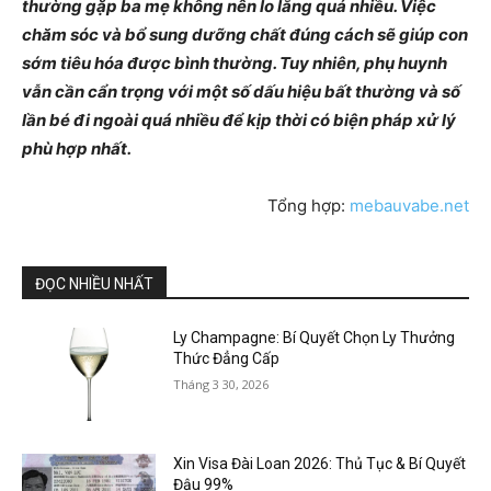
thường gặp ba mẹ không nên lo lắng quá nhiều. Việc
chăm sóc và bổ sung dưỡng chất đúng cách sẽ giúp con
sớm tiêu hóa được bình thường. Tuy nhiên, phụ huynh
vẫn cần cẩn trọng với một số dấu hiệu bất thường và số
lần bé đi ngoài quá nhiều để kịp thời có biện pháp xử lý
phù hợp nhất.
Tổng hợp:
mebauvabe.net
ĐỌC NHIỀU NHẤT
Ly Champagne: Bí Quyết Chọn Ly Thưởng
Thức Đẳng Cấp
Tháng 3 30, 2026
Xin Visa Đài Loan 2026: Thủ Tục & Bí Quyết
Đậu 99%