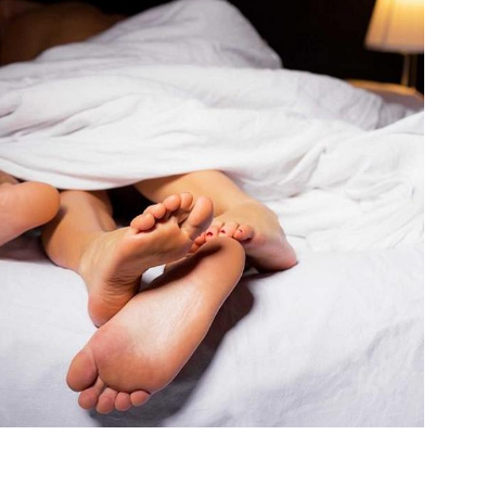
mẹ
và
bé