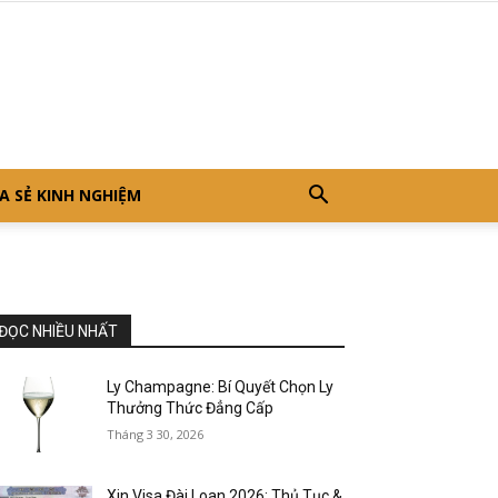
A SẺ KINH NGHIỆM
ĐỌC NHIỀU NHẤT
Ly Champagne: Bí Quyết Chọn Ly
Thưởng Thức Đẳng Cấp
Tháng 3 30, 2026
Xin Visa Đài Loan 2026: Thủ Tục &