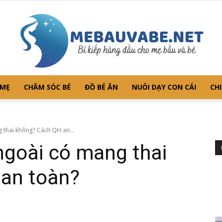
 MẸ
CHĂM SÓC BÉ
ĐỒ BÉ ĂN
NUÔI DẠY CON CÁI
CHI
Mebauvabe.net
 thai không? Cách QH an...
ngoài có mang thai
an toàn?
–