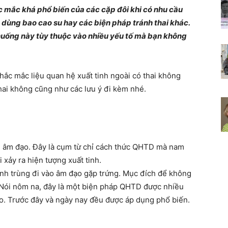
ắc mắc khá phổ biến của các cặp đôi khi có nhu cầu
Chia
 dùng bao cao su hay các biện pháp tránh thai khác.
huống này tùy thuộc vào nhiều yếu tố mà bạn không
 thắc mắc liệu quan hệ xuất tinh ngoài có thai không
sẻ
thai không cũng như các lưu ý đi kèm nhé.
bí
oài âm đạo. Đây là cụm từ chỉ cách thức QHTD mà nam
 xảy ra hiện tượng xuất tinh.
tinh trùng đi vào âm đạo gặp trứng. Mục đích để không
ử. Nói nôm na, đây là một biện pháp QHTD được nhiều
ao. Trước đây và ngày nay đều được áp dụng phổ biến.
quyết