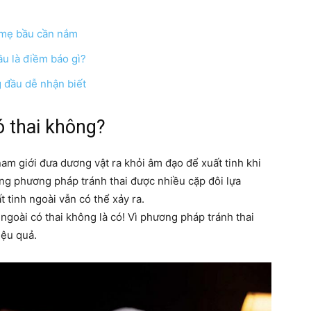
 mẹ bầu cần nắm
u là điềm báo gì?
hàng
g đầu dễ nhận biết
ó thai không?
đầu
nam giới đưa dương vật ra khỏi âm đạo để xuất tinh khi
ững phương pháp tránh thai được nhiều cặp đôi lựa
 tinh ngoài vẫn có thể xảy ra.
h ngoài có thai không là có! Vì phương pháp tránh thai
iệu quả.
cho