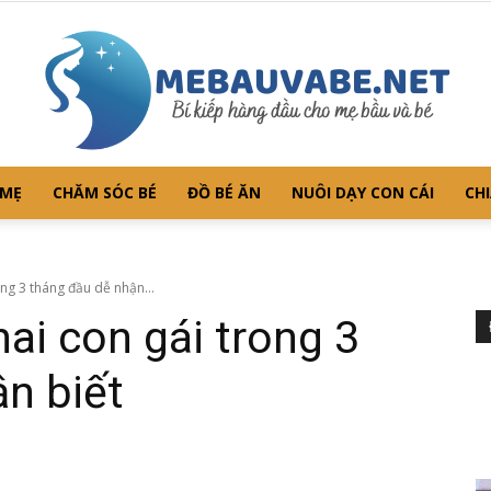
 MẸ
CHĂM SÓC BÉ
ĐỒ BÉ ĂN
NUÔI DẠY CON CÁI
CHI
Mebauvabe.net
ng 3 tháng đầu dễ nhận...
ai con gái trong 3
n biết
–