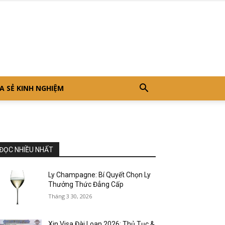
A SẺ KINH NGHIỆM
ĐỌC NHIỀU NHẤT
Ly Champagne: Bí Quyết Chọn Ly
Thưởng Thức Đẳng Cấp
Tháng 3 30, 2026
Xin Visa Đài Loan 2026: Thủ Tục &