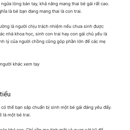
ngửa lòng bàn tay, khả năng mang thai bé gái rất cao.
hĩa là bé bạn đang mang thai là con trai.
hường là người chịu trách nhiệm nếu chưa sinh được
ác nhà khoa học, sinh con trai hay con gái chủ yếu là
inh lý của người chồng cũng góp phần lớn để các mẹ
tiểu
 có thể bạn sắp chuẩn bị sinh một bé gái đáng yêu đấy.
 là một bé trai.
xác khá cao. Chỉ cần mẹ tinh mắt và quan sát kỹ để