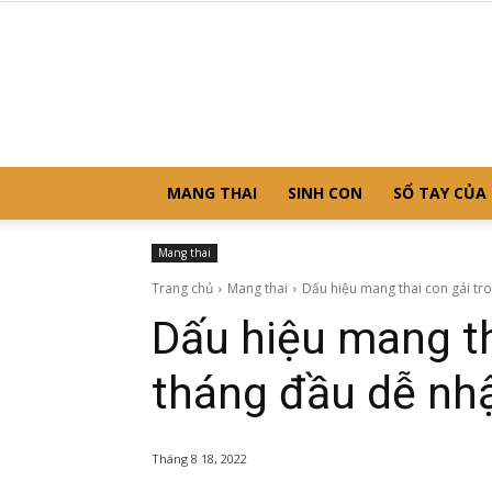
MANG THAI
SINH CON
SỔ TAY CỦA
Mang thai
Trang chủ
Mang thai
Dấu hiệu mang thai con gái tro
Dấu hiệu mang th
tháng đầu dễ nhậ
Tháng 8 18, 2022