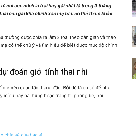
ò mò con mình là trai hay gái nhất là trong 3 tháng
Chia
thai con gái khá chính xác mẹ bầu có thể tham khảo
u thường được chia ra làm 2 loại theo dân gian và theo
 mẹ có thể chú ý và tìm hiểu để biết được mức độ chính
sẻ
ự đoán giới tính thai nhi
bí
u bố mẹ nên quan tâm hàng đầu. Bởi đó là cơ sở để phụ
ỹ miều hay oai hùng hoặc trang trí phòng bé, nôi
quyết
o chia sẻ của bác sĩ