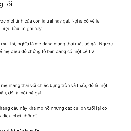
g tỏi
mẹ
c giới tính của con là trai hay gái. Nghe có vẻ lạ
 hiệu bầu bé gái này.
 mùi tỏi, nghĩa là mẹ đang mang thai một bé gái. Ngược
và
hể mẹ điều đó chứng tỏ bạn đang có một bé trai.
u
mẹ mang thai với chiếc bụng tròn và thấp, đó là một
bé
ầu, đó là một bé gái.
háng đầu này khá mơ hồ nhưng các cụ lớn tuổi lại có
ỳ diệu phải không?