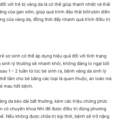
ối với trẻ bị vàng da là có thể giúp thanh nhiệt và thải
ng của gan sớm, giúp quá trình đào thải bilirubin diễn
ng của vàng da, đồng thời đẩy nhanh quá trình điều trị
rẻ sơ sinh có thể áp dụng hiệu quả đối với tình trạng
a sinh lý thường sẽ nhanh khỏi, không đáng lo ngại bởi
au 1 – 2 tuần từ lúc bé sinh ra, bệnh vàng da sinh lý
 thể tắm cho bé bằng các loại lá quen thuộc, an toàn mà
bé mau hết bệnh.
 vàng da kéo dài bất thường, kèm các triệu chứng phức
ện có chuyên khoa Nhi để được điều trị đúng phương
hể. Nếu không được chữa trị kịp thời, bệnh sẽ trở nặng