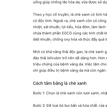
uống giúp chống lão hóa da, vừa được sử dụn
Theo y học cổ truyền, lá chè xanh có tính h
có độc tính. Ngoài ra, chè xanh còn có công
nhiệt, sát khuẩn, lợi tiểu, hóa đờm, làm lành
chứa thành phần EGCG cùng các tinh chất kh
diệt khuẩn, chống oxy hóa và thúc đẩy quá tr
Nhờ có khả năng thải độc gan, lá chè xanh g
đào thải bilirubin trở nên dễ dàng hơn. Hơn 
triệu chứng của bệnh vàng da. Việc tắm cho
chỉ giúp điều trị bệnh vàng da mà còn ngăn 
Cách tắm bằng lá chè xanh
Bước 1: Chọn lá chè xanh còn tươi xanh, nhặt
Bước 2: Để loại bỏ bụi bẩn và hóa chất, rửa