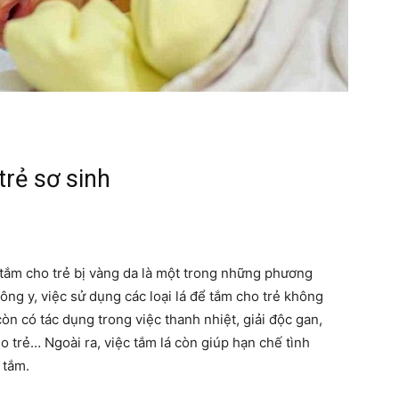
mẹ
và
rẻ sơ sinh
bé
 tắm cho trẻ bị vàng da là một trong những phương
ng y, việc sử dụng các loại lá để tắm cho trẻ không
òn có tác dụng trong việc thanh nhiệt, giải độc gan,
o trẻ… Ngoài ra, việc tắm lá còn giúp hạn chế tình
a tắm.