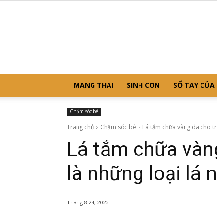
MANG THAI
SINH CON
SỔ TAY CỦA
Chăm sóc bé
Trang chủ
Chăm sóc bé
Lá tắm chữa vàng da cho trẻ
Lá tắm chữa vàng
là những loại lá 
Tháng 8 24, 2022