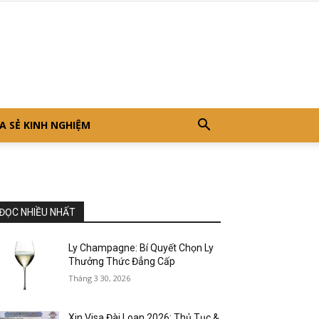
A SẺ KINH NGHIỆM
ĐỌC NHIỀU NHẤT
Ly Champagne: Bí Quyết Chọn Ly
Thưởng Thức Đẳng Cấp
Tháng 3 30, 2026
Xin Visa Đài Loan 2026: Thủ Tục &