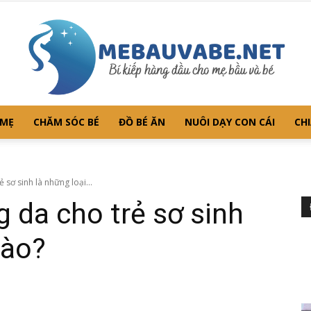
 MẸ
CHĂM SÓC BÉ
ĐỒ BÉ ĂN
NUÔI DẠY CON CÁI
CHI
Mebauvabe.net
 sơ sinh là những loại...
 da cho trẻ sơ sinh
nào?
–