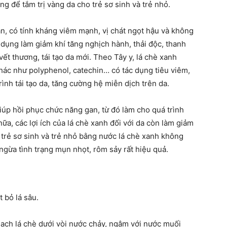
g để tắm trị vàng da cho trẻ sơ sinh và trẻ nhỏ.
àn, có tính kháng viêm mạnh, vị chát ngọt hậu và không
 dụng làm giảm khí tăng nghịch hành, thải độc, thanh
 vết thương, tái tạo da mới. Theo Tây y, lá chè xanh
ác như polyphenol, catechin… có tác dụng tiêu viêm,
ình tái tạo da, tăng cường hệ miễn dịch trên da.
iúp hồi phục chức năng gan, từ đó làm cho quá trình
nữa, các lợi ích của lá chè xanh đối với da còn làm giảm
 trẻ sơ sinh và trẻ nhỏ bằng nước lá chè xanh không
ngừa tình trạng mụn nhọt, rôm sảy rất hiệu quả.
 bỏ lá sâu.
 sạch lá chè dưới vòi nước chảy, ngâm với nước muối