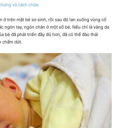
chứng và cách chữa
n ở trên mặt bé sơ sinh, rồi sau đó lan xuống vùng cổ
ác ngón tay, ngón chân ở một số bé. Nếu chỉ là vàng da
hàng
ủa bé đã phát triển đầy đủ hơn, đã có thể đào thải
n chấm dứt.
đầu
cho