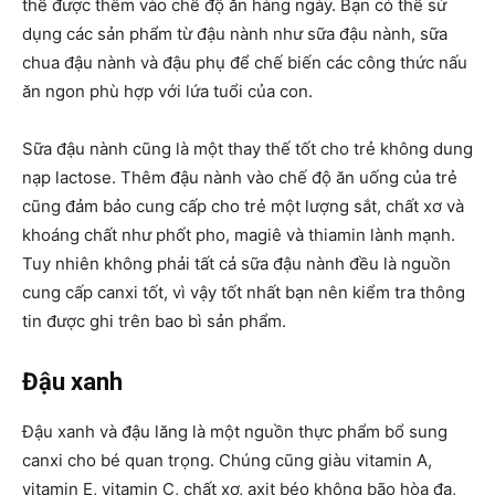
thể được thêm vào chế độ ăn hàng ngày. Bạn có thể sử
dụng các sản phẩm từ đậu nành như sữa đậu nành, sữa
chua đậu nành và đậu phụ để chế biến các công thức nấu
ăn ngon phù hợp với lứa tuổi của con.
Sữa đậu nành cũng là một thay thế tốt cho trẻ không dung
nạp lactose. Thêm đậu nành vào chế độ ăn uống của trẻ
cũng đảm bảo cung cấp cho trẻ một lượng sắt, chất xơ và
khoáng chất như phốt pho, magiê và thiamin lành mạnh.
Tuy nhiên không phải tất cả sữa đậu nành đều là nguồn
cung cấp canxi tốt, vì vậy tốt nhất bạn nên kiểm tra thông
tin được ghi trên bao bì sản phẩm.
Đậu xanh
Đậu xanh và đậu lăng là một nguồn thực phẩm bổ sung
canxi cho bé quan trọng. Chúng cũng giàu vitamin A,
vitamin E, vitamin C, chất xơ, axit béo không bão hòa đa,