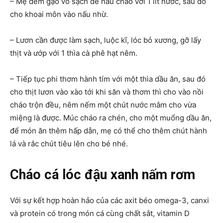
– Mẹ đem gạo vo sạch để nấu cháo với 1 lít nước, sau đó
cho khoai môn vào nấu nhừ.
– Lươn cần được làm sạch, luộc kĩ, lóc bỏ xương, gỡ lấy
thịt và ướp với 1 thìa cà phê hạt nêm.
– Tiếp tục phi thơm hành tím với một thìa dầu ăn, sau đó
cho thịt lươn vào xào tới khi săn và thơm thì cho vào nồi
cháo trộn đều, nêm nếm một chút nước mắm cho vừa
miệng là được. Múc cháo ra chén, cho một muổng dầu ăn,
để món ăn thêm hấp dẫn, mẹ có thể cho thêm chút hành
lá và rắc chút tiêu lên cho bé nhé.
Cháo cá lóc đậu xanh nấm rơm
Với sự kết hợp hoàn hảo của các axit béo omega-3, canxi
và protein có trong món cá cùng chất sắt, vitamin D