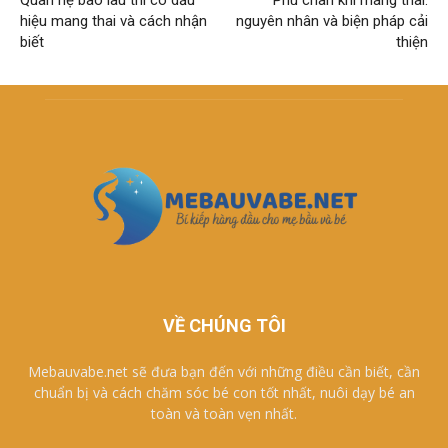
Quan hệ bao lâu thì có dấu
Phù chân khi mang thai:
hiệu mang thai và cách nhận
nguyên nhân và biện pháp cải
biết
thiện
VỀ CHÚNG TÔI
Mebauvabe.net sẽ đưa bạn đến với những điều cần biết, cần
chuẩn bị và cách chăm sóc bé con tốt nhất, nuôi dạy bé an
toàn và toàn vẹn nhất.