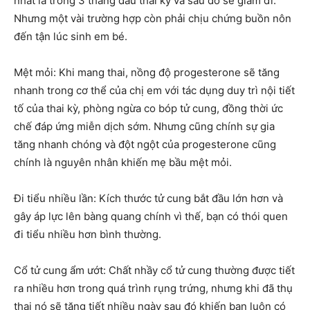
nhất là trong 3 tháng đầu thai kỳ và sau đó sẽ giảm đi.
Nhưng một vài trường hợp còn phải chịu chứng buồn nôn
đến tận lúc sinh em bé.
Mệt mỏi: Khi mang thai, nồng độ progesterone sẽ tăng
nhanh trong cơ thể của chị em với tác dụng duy trì nội tiết
tố của thai kỳ, phòng ngừa co bóp tử cung, đồng thời ức
chế đáp ứng miễn dịch sớm. Nhưng cũng chính sự gia
tăng nhanh chóng và đột ngột của progesterone cũng
chính là nguyên nhân khiến mẹ bầu mệt mỏi.
Đi tiểu nhiều lần: Kích thước tử cung bắt đầu lớn hơn và
gây áp lực lên bàng quang chính vì thế, bạn có thói quen
đi tiểu nhiều hơn bình thường.
Cổ tử cung ẩm ướt: Chất nhầy cổ tử cung thường được tiết
ra nhiều hơn trong quá trình rụng trứng, nhưng khi đã thụ
thai nó sẽ tăng tiết nhiều ngày sau đó khiến bạn luôn có