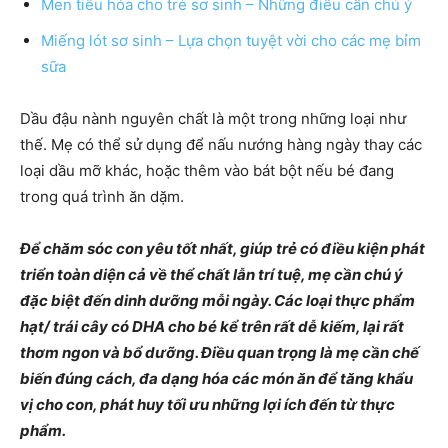
Men tiêu hóa cho trẻ sơ sinh – Những điều cần chú ý
Miếng lót sơ sinh – Lựa chọn tuyệt vời cho các mẹ bỉm
sữa
Dầu đậu nành nguyên chất là một trong những loại như
thế. Mẹ có thể sử dụng để nấu nướng hàng ngày thay các
loại dầu mỡ khác, hoặc thêm vào bát bột nếu bé đang
trong quá trình ăn dặm.
Để chăm sóc con yêu tốt nhất, giúp trẻ có điều kiện phát
triển toàn diện cả về thể chất lẫn trí tuệ, mẹ cần chú ý
đặc biệt đến dinh dưỡng mỗi ngày. Các loại thực phẩm
hạt/ trái cây có DHA cho bé kể trên rất dễ kiếm, lại rất
thơm ngon và bổ dưỡng. Điều quan trọng là mẹ cần chế
biến đúng cách, đa dạng hóa các món ăn để tăng khẩu
vị cho con, phát huy tối ưu những lợi ích đến từ thực
phẩm.