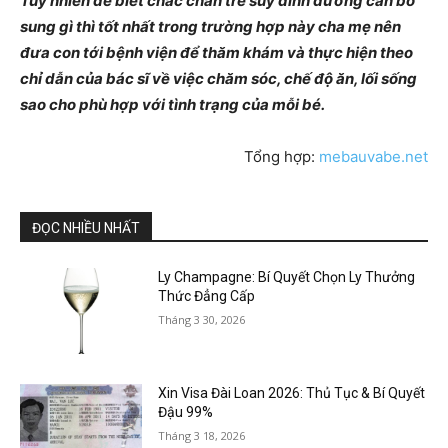
Tuy nhiên để biết chắc chắn trẻ suy dinh dưỡng cần bổ
sung gì thì tốt nhất trong trường hợp này cha mẹ nên
đưa con tới bệnh viện để thăm khám và thực hiện theo
chỉ dẫn của bác sĩ về việc chăm sóc, chế độ ăn, lối sống
sao cho phù hợp với tình trạng của mỗi bé.
Tổng hợp:
mebauvabe.net
ĐỌC NHIỀU NHẤT
Ly Champagne: Bí Quyết Chọn Ly Thưởng
Thức Đẳng Cấp
Tháng 3 30, 2026
Xin Visa Đài Loan 2026: Thủ Tục & Bí Quyết
Đậu 99%
Tháng 3 18, 2026