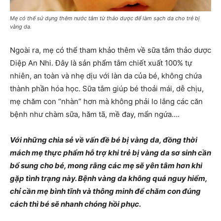
Mẹ có thể sử dụng thêm nước tắm từ thảo dược để làm sạch da cho trẻ bị
vàng da.
Ngoài ra, mẹ có thể tham khảo thêm về sữa tắm thảo dược
Diệp An Nhi. Đây là sản phẩm tắm chiết xuất 100% tự
nhiên, an toàn và nhẹ dịu với làn da của bé, không chứa
thành phần hóa học. Sữa tắm giúp bé thoải mái, dễ chịu,
mẹ chăm con “nhàn” hơn mà không phải lo lắng các căn
bệnh như chàm sữa, hăm tã, mề đay, mẩn ngứa….
Với những chia sẻ về vấn đề bé bị vàng da, đồng thời
mách mẹ
thực phẩm hỗ trợ khi trẻ bị vàng da sơ sinh
cần
bổ sung cho bé, mong rằng các mẹ sẽ yên tâm hơn khi
gặp tình trạng này. Bệnh vàng da không quá nguy hiểm,
chỉ cần mẹ bình tĩnh và thông minh để chăm con đúng
cách thì bé sẽ nhanh chóng hồi phục.