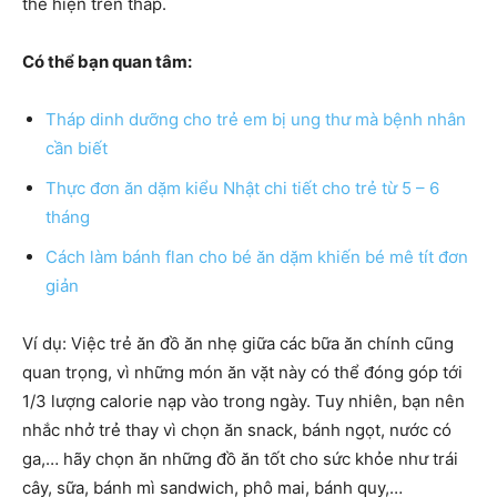
thể hiện trên tháp.
Có thể bạn quan tâm:
Tháp dinh dưỡng cho trẻ em bị ung thư mà bệnh nhân
cần biết
Thực đơn ăn dặm kiểu Nhật chi tiết cho trẻ từ 5 – 6
tháng
Cách làm bánh flan cho bé ăn dặm khiến bé mê tít đơn
giản
Ví dụ: Việc trẻ ăn đồ ăn nhẹ giữa các bữa ăn chính cũng
quan trọng, vì những món ăn vặt này có thể đóng góp tới
1/3 lượng calorie nạp vào trong ngày. Tuy nhiên, bạn nên
nhắc nhở trẻ thay vì chọn ăn snack, bánh ngọt, nước có
ga,… hãy chọn ăn những đồ ăn tốt cho sức khỏe như trái
cây, sữa, bánh mì sandwich, phô mai, bánh quy,…