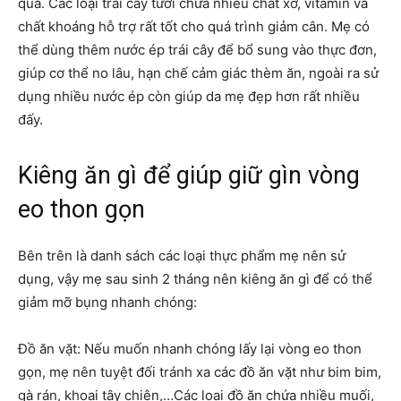
quả. Các loại trái cây tươi chứa nhiều chất xơ, vitamin và
chất khoáng hỗ trợ rất tốt cho quá trình giảm cân. Mẹ có
thể dùng thêm nước ép trái cây để bổ sung vào thực đơn,
giúp cơ thể no lâu, hạn chế cảm giác thèm ăn, ngoài ra sử
dụng nhiều nước ép còn giúp da mẹ đẹp hơn rất nhiều
đấy.
Kiêng ăn gì để giúp giữ gìn vòng
eo thon gọn
Bên trên là danh sách các loại thực phẩm mẹ nên sử
dụng, vậy mẹ sau sinh 2 tháng nên kiêng ăn gì để có thể
giảm mỡ bụng nhanh chóng:
Đồ ăn vặt: Nếu muốn nhanh chóng lấy lại vòng eo thon
gọn, mẹ nên tuyệt đối tránh xa các đồ ăn vặt như bim bim,
gà rán, khoai tây chiên,…Các loại đồ ăn chứa nhiều muối,