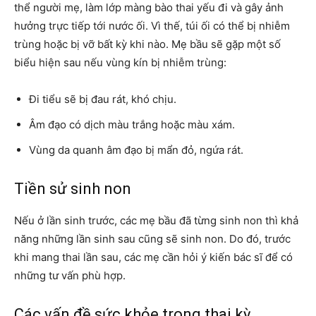
thể người mẹ, làm lớp màng bào thai yếu đi và gây ảnh
hưởng trực tiếp tới nước ối. Vì thế, túi ối có thể bị nhiễm
trùng hoặc bị vỡ bất kỳ khi nào. Mẹ bầu sẽ gặp một số
biểu hiện sau nếu vùng kín bị nhiễm trùng:
Đi tiểu sẽ bị đau rát, khó chịu.
Âm đạo có dịch màu trắng hoặc màu xám.
Vùng da quanh âm đạo bị mẩn đỏ, ngứa rát.
Tiền sử sinh non
Nếu ở lần sinh trước, các mẹ bầu đã từng sinh non thì khả
năng những lần sinh sau cũng sẽ sinh non. Do đó, trước
khi mang thai lần sau, các mẹ cần hỏi ý kiến bác sĩ để có
những tư vấn phù hợp.
Các vấn đề sức khỏe trong thai kỳ