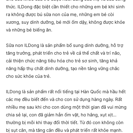
thức. ILDong đặc biệt cần thiết cho những em bé khi sinh
ra không được bú sữa non của mẹ, những em bé còi
xương, suy dinh dưỡng, bé mới ốm dậy, không được khỏe
và những bé biếng ăn.
Sữa non ILDong là sản phẩm bổ sung dinh dưỡng, hỗ trợ
tăng trưởng, phát triển cho trẻ về cả thể chất và trí não,
cải thiện chức năng tiêu hóa cho trẻ sơ sinh, tăng khả
năng hấp thụ chất dinh dưỡng, tạo nền tảng vững chắc
cho sức khỏe của trẻ.
ILDong là sản phẩm rất nổi tiếng tại Hàn Quốc mà hầu hết
các mẹ đều biết đến và cho con sử dụng hàng ngày. Rất
nhiều mẹ sau khi cho con dùng một thời gian đã vui mừng
chia sẻ lại, con đã giảm hẳn ốm vặt, ho hắng, xụt xịt…
thường bị mỗi khi thay đổi thời tiết. Từ đó con không còn
bị sụt cân, mà tăng cân đều và phát triển rất khỏe mạnh.