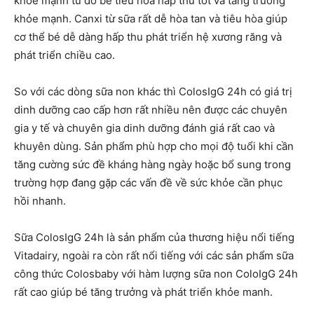
khỏe mạnh từ đó bé tiêu hóa hâp thu tốt và tăng trưởng
khỏe mạnh. Canxi từ sữa rất dễ hòa tan và tiêu hòa giúp
cơ thể bé dễ dàng hấp thu phát triển hệ xương răng và
phát triển chiều cao.
So với các dòng sữa non khác thì ColosIgG 24h có giá trị
dinh dưỡng cao cấp hơn rất nhiều nên được các chuyên
gia y tế và chuyên gia dinh dưỡng đánh giá rất cao và
khuyên dùng. Sản phẩm phù hợp cho mọi độ tuổi khi cần
tăng cường sức đề kháng hàng ngày hoặc bổ sung trong
trường hợp đang gặp các vấn đề về sức khỏe cần phục
hồi nhanh.
Sữa ColosIgG 24h là sản phẩm của thương hiệu nổi tiếng
Vitadairy, ngoài ra còn rất nổi tiếng với các sản phẩm sữa
công thức Colosbaby với hàm lượng sữa non ColoIgG 24h
rất cao giúp bé tăng trưởng và phát triển khỏe manh.