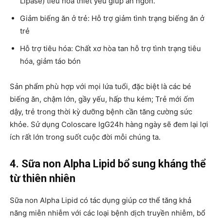
Lipase) tiêu hóa thiết yếu giúp ăn ngon.
Giảm biếng ăn ở trẻ: Hỗ trợ giảm tình trạng biếng ăn ở
trẻ
Hỗ trợ tiêu hóa: Chất xơ hòa tan hỗ trợ tình trạng tiêu
hóa, giảm táo bón
Sản phẩm phù hợp với mọi lứa tuổi, đặc biệt là các bé
biếng ăn, chậm lớn, gầy yếu, hấp thu kém; Trẻ mới ốm
dậy, trẻ trong thời kỳ dưỡng bệnh cần tăng cường sức
khỏe. Sử dụng Coloscare IgG24h hàng ngày sẽ đem lại lợi
ích rất lớn trong suốt cuộc đời mỗi chúng ta.
4. Sữa non Alpha Lipid bổ sung kháng thể
từ thiên nhiên
Sữa non Alpha Lipid có tác dụng giúp cơ thể tăng khả
năng miễn nhiễm với các loại bệnh dịch truyền nhiễm, bổ