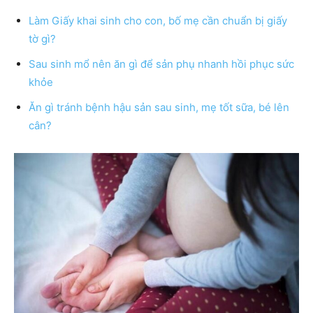
Làm Giấy khai sinh cho con, bố mẹ cần chuẩn bị giấy
tờ gì?
Sau sinh mổ nên ăn gì để sản phụ nhanh hồi phục sức
khỏe
Ăn gì tránh bệnh hậu sản sau sinh, mẹ tốt sữa, bé lên
cân?