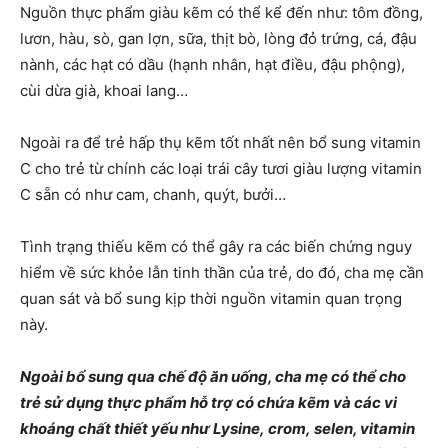
Nguồn thực phẩm giàu kẽm có thể kể đến như: tôm đồng,
lươn, hàu, sò, gan lợn, sữa, thịt bò, lòng đỏ trứng, cá, đậu
nành, các hạt có dầu (hạnh nhân, hạt điều, đậu phộng),
cùi dừa già, khoai lang…
Ngoài ra để trẻ hấp thụ kẽm tốt nhất nên bổ sung vitamin
C cho trẻ từ chính các loại trái cây tươi giàu lượng vitamin
C sẵn có như cam, chanh, quýt, bưởi…
Tình trạng thiếu kẽm có thể gây ra các biến chứng nguy
hiểm về sức khỏe lẫn tinh thần của trẻ, do đó, cha mẹ cần
quan sát và bổ sung kịp thời nguồn vitamin quan trọng
này.
Ngoài bổ sung qua chế độ ăn uống, cha mẹ có thể cho
trẻ sử dụng thực phẩm hỗ trợ có chứa kẽm và các vi
khoáng chất thiết yếu như Lysine, crom, selen, vitamin