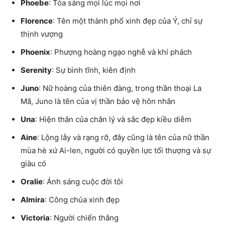
Phoebe
: Tỏa sáng mọi lúc mọi nơi
Florence
: Tên một thành phố xinh đẹp của Ý, chỉ sự
thịnh vượng
Phoenix
: Phượng hoàng ngạo nghễ và khí phách
Serenity
: Sự bình tĩnh, kiên định
Juno
: Nữ hoàng của thiên đàng, trong thần thoại La
Mã, Juno là tên của vị thần bảo vệ hôn nhân
Una
: Hiện thân của chân lý và sắc đẹp kiều diễm
Aine
: Lộng lẫy và rạng rỡ, đây cũng là tên của nữ thần
mùa hè xứ Ai-len, người có quyền lực tối thượng và sự
giàu có
Oralie
: Ánh sáng cuộc đời tôi
Almira
: Công chúa xinh đẹp
Victoria
: Người chiến thắng