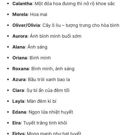
Calantha
: Một đóa hoa đương thì nở rộ khoe sắc
Morela
: Hoa mai
Oliver/Olivia
: Cây ô liu – tượng trưng cho hòa bình
Aurora
: Ánh bình minh buổi sớm
Alana
: Ánh sáng
Oriana
: Bình minh
Roxana
: Bình minh, ánh sáng
Azura
: Bầu trời xanh bao la
Ciara
: Sự bí ẩn của đêm tối
Layla
: Màn đêm kì bí
Edana
: Ngọn lửa nhiệt huyết
Eira
: Tuyết trắng tinh khôi
Eirlys
: Mong manh như hạt tuyết