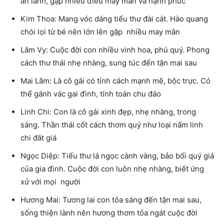
an lành, gặp nhiều điều may mắn và hạnh phúc
Kim Thoa: Mang vóc dáng tiểu thư đài cát. Hào quang
chói lọi từ bé nên lớn lên gặp nhiều may mắn
Lâm Vy: Cuộc đời con nhiều vinh hoa, phú quý. Phong
cách thư thái nhẹ nhàng, sung túc đến tận mai sau
Mai Lâm: Là cô gái có tính cách mạnh mẽ, bộc trực. Có
thể gánh vác gai đình, tính toán chu đáo
Linh Chi: Con là cô gái xinh đẹp, nhẹ nhàng, trong
sáng. Thần thái cốt cách thơm quý như loại nấm linh
chi đắt giá
Ngọc Diệp: Tiểu thư lá ngọc cành vàng, bảo bối quý giá
của gia đình. Cuộc đời con luôn nhẹ nhàng, biết ứng
xử với mọi người
Hương Mai: Tương lai con tỏa sáng đến tận mai sau,
sống thiện lành nên hương thơm tỏa ngát cuộc đời