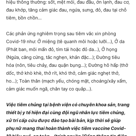
hiệu thông thường: sốt, mệt mỏi, đau đầu, ớn lạnh, đau cơ,
đau khớp, tăng cảm giác đau, ngứa, sưng, đỏ, đau tại chỗ
tiêm, bồn chồn…
Các phản ứng nghiêm trọng sau tiêm vắc xin phòng
Covid-19 như: Ở miệng (tê quanh môi hoặc lưỡi…), Ở da
(Phát ban, môi mẩn đỏ, tím tái hoặc đỏ da…), Ở họng
(Ngứa, căng cứng, tắc nghẹn, khản đặc…); Đường tiêu
hóa (nôn, tiêu chảy, đau quặn bụng…); Đường hô hấp (thở
dốc, thở khò khè, thở rít, khó thở, cảm giác nghẹt thở,
ho…); Toàn thân (mạch yếu, chóng mặt, choáng/xây xẩm,
cảm giác muốn ngã, chân tay co quắp…).
Việc tiêm chủng tại bệnh viện có chuyên khoa sản, trang
thiết bị y tế hiện đại cùng đội ngũ nhân lực tiêm chủng,
xử trí cấp cứu được đào tạo bài bản, kịp thời sẽ giúp
phụ nữ mang thai hoàn thành việc tiêm vaccine Covid-