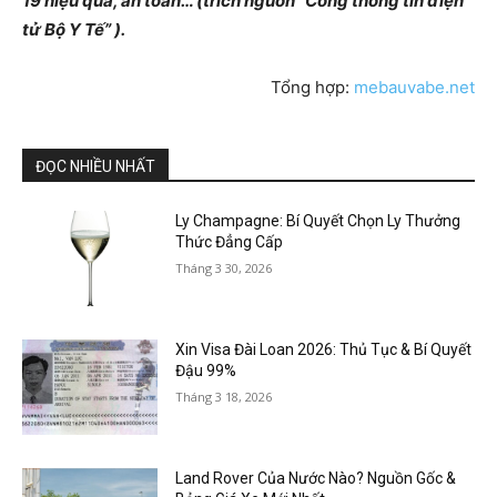
19 hiệu quả, an toàn… (trích nguồn “Cổng thông tin điện
tử Bộ Y Tế” ).
Tổng hợp:
mebauvabe.net
ĐỌC NHIỀU NHẤT
Ly Champagne: Bí Quyết Chọn Ly Thưởng
Thức Đẳng Cấp
Tháng 3 30, 2026
Xin Visa Đài Loan 2026: Thủ Tục & Bí Quyết
Đậu 99%
Tháng 3 18, 2026
Land Rover Của Nước Nào? Nguồn Gốc &