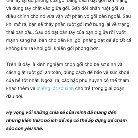
thể lấy lại độ phồng của gối bằng cách đặt gối nằm nặng
và dùng tay chặt vào giữa gối. Gấp đôi phần ruột gối và
điều chỉnh cho nó vừa vặn với phần vỏ gối bên ngoài. Sau
khi mở ra, bạn sẽ thấy phần ruột gối mở bung lại về trạng
thái ban đầu. Sau đó đặt bàn tay của bạn ở giữa rồi vuốt
mạnh sang hai bên cho đến khi gối phẳng dẹt để ép tất cả
không khí ra khỏi gối, khiến gối phồng hơn.
Trên là đây là kinh nghiệm chọn gối cho bé sơ sinh và
cách giặt ruột gối an toàn, đúng cách để bảo vệ sức khoẻ
của bé tốt nhất. Ngoài ra, các bậc phụ huynh có thể tham
khảo thêm về
miếng lót sơ sinh
cho trẻ trong giai đoạn
đầu đời.
Hy vọng với những chia sẻ của mình đã mang đến
những kiến thức bổ ích để mẹ có thể áp dụng để chăm
sóc con yêu nhé.