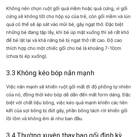
Không nên chọn ruột gối quá mềm hoặc quá cứng, vì gối
cứng sẽ không tốt cho hộp sọ của trẻ, còn gối mềm và lún
quá có thể sẽ áp sát vào mũi bé, gây ngạt thở. Đặc biệt
những bé đang tập lẫy, khi bé úp mặt xuống thì sẽ rất khó
để bé lật lại và khả năng bé bị ngạt thở rất cao. Độ cao
thích hợp cho một chiếc gối cho bé là khoảng 7-10cm
(chưa bị ép xuống).
3.3 Không kéo bóp nắn mạnh
Việc nắn mạnh sẽ khiến ruột gối mất đi độ phồng tự nhiên
của nó, đồng thời kéo bóp dễ dẫn đến mất form dáng. Đặc
biệt với chất liệu bông, việc kéo quá mạnh khiến các liên
kết của sợi bông bị đứt gãy, phần bông tách rời khiến gối
lồi lõm và không êm ái như ban đầu.
3.4 Thường xuyên thay bao gối định kỳ