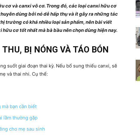
ữu cơ và canxi vô cơ. Trong đó, các loại canxi hữu cơ
Chia
khuyên dùng bởi nó dễ hấp thụ và ít gây ra những tác
hị trường có khá nhiều loại sản phẩm, nên bài viết
xi hữu cơ tốt nhất mà bà bầu nên chọn dùng hiện nay.
 THU, BỊ NÓNG VÀ TÁO BÓN
sẻ
ng suốt giai đoạn thai kỳ. Nếu bổ sung thiếu canxi, sẽ
 và thai nhi. Cụ thể:
bí
g mà bạn cần biết
ai lầm thường gặp
iêng cho mẹ sau sinh
quyết