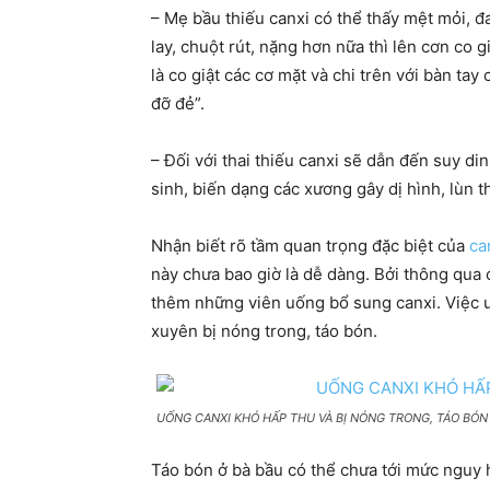
– Mẹ bầu thiếu canxi có thể thấy mệt mỏi, đ
lay, chuột rút, nặng hơn nữa thì lên cơn co 
là co giật các cơ mặt và chi trên với bàn ta
đỡ đẻ”.
– Đối với thai thiếu canxi sẽ dẫn đến suy d
sinh, biến dạng các xương gây dị hình, lùn 
Nhận biết rõ tầm quan trọng đặc biệt của
ca
này chưa bao giờ là dễ dàng. Bởi thông qua 
thêm những viên uống bổ sung canxi. Việc 
xuyên bị nóng trong, táo bón.
UỐNG CANXI KHÓ HẤP THU VÀ BỊ NÓNG TRONG, TÁO BÓN
Táo bón ở bà bầu có thể chưa tới mức nguy