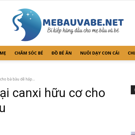
 MẸ
CHĂM SÓC BÉ
ĐỒ BÉ ĂN
NUÔI DẠY CON CÁI
CHI
Mebauvabe.net
 cho bà bầu dễ hấp...
ại canxi hữu cơ cho
u
–