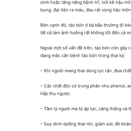
sinh hoặc tăng nặng bệnh trĩ, nứt kẽ hậu mô
bụng, đại tiện ra máu, đau rát vùng hậu mô
Bên cạnh đó, táo bón ở bà bầu thường đi kè
tất cả làm ảnh hưởng rất không tốt đến cả mẹ
Ngoài một số vấn đề trên, táo bón còn gây 
đang mắc căn bệnh táo bón trong thai kỳ:
– Khi người mang thai dùng lực rặn, đưa chất
– Các chất độc có trong phân như phenol, am
hấp thụ ngược.
– Tâm lý người mẹ bị áp lực, căng thẳng và 
– Suy dinh dưỡng thai nhi, giảm sức đề khán