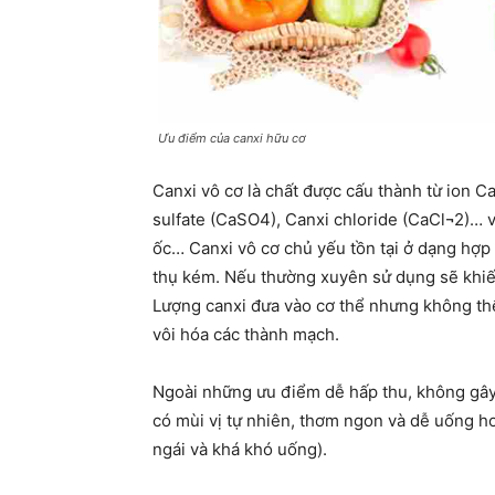
Ưu điểm của canxi hữu cơ
Canxi vô cơ là chất được cấu thành từ ion C
sulfate (CaSO4), Canxi chloride (CaCl¬2)… v
ốc… Canxi vô cơ chủ yếu tồn tại ở dạng hợp 
thụ kém. Nếu thường xuyên sử dụng sẽ khiế
Lượng canxi đưa vào cơ thể nhưng không thể
vôi hóa các thành mạch.
Ngoài những ưu điểm dễ hấp thu, không gây 
có mùi vị tự nhiên, thơm ngon và dễ uống hơn
ngái và khá khó uống).