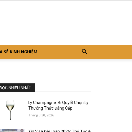
A SẺ KINH NGHIỆM
ĐỌC NHIỀU NHẤT
Ly Champagne: Bí Quyết Chọn Ly
Thưởng Thức Đẳng Cấp
Tháng 3 30, 2026
Xin Visa Đài Loan 2026: Thủ Tục &