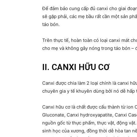
Để đảm bảo cung cấp đủ canxi cho giai đoạn
sẽ gặp phải, các mẹ bầu rất cần một sản ph
táo bón.
Trên thực tế, hoàn toàn có loại canxi mát c
cho mẹ và không gây nóng trong táo bón – đó
II. CANXI HỮU CƠ
Canxi được chia làm 2 loại chính là canxi hữ
chuyên gia y tế khuyên dùng bởi nó dễ hấp t
Canxi hữu cơ là chất được cấu thành từ ion C
Gluconate, Canxi hydroxyapatite, Canxi Cas
nguồn gốc từ thực phẩm, thực vật, động vật.
sinh học của xương, đồng thời dễ hòa tan n