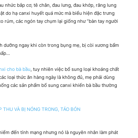
au nhức bắp cơ, tê chân, đau lưng, đau khớp, răng lung
giật do hạ canxi huyết quá mức mà biểu hiện đặc trưng
y co rúm, các ngón tay chụm lại giống như “bàn tay người
hàng
inh dưỡng ngay khi còn trong bụng mẹ, bị còi xương bẩm
thấp…
nxi cho bà bầu
, tuy nhiên việc bổ sung loại khoáng chất
đầu
các loại thức ăn hàng ngày là không đủ, mẹ phải dùng
uống các sản phẩm bổ sung canxi khiến bà bầu thường
cho
 hiểm đến tính mạng nhưng nó là nguyên nhân làm phát