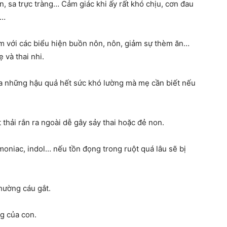
n, sa trực tràng… Cảm giác khi ấy rất khó chịu, cơn đau
n…
mẹ
m với các biểu hiện buồn nôn, nôn, giảm sự thèm ăn…
 và thai nhi.
ra những hậu quả hết sức khó lường mà mẹ cần biết nếu
và
 thải rắn ra ngoài dễ gây sảy thai hoặc đẻ non.
oniac, indol… nếu tồn đọng trong ruột quá lâu sẽ bị
bé
thường cáu gắt.
g của con.