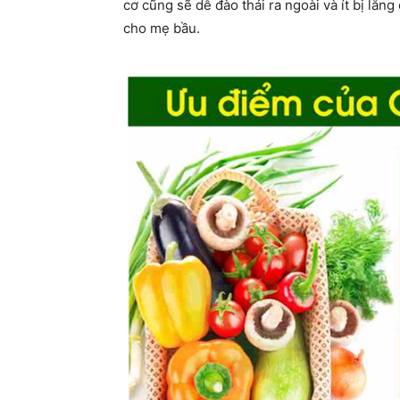
cơ cũng sẽ dễ đào thải ra ngoài và ít bị lắn
cho mẹ bầu.