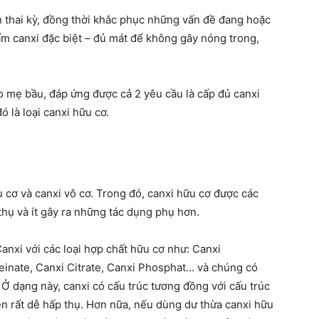
 thai kỳ, đồng thời khắc phục những vấn đề đang hoặc
ẩm canxi đặc biệt – đủ mát để không gây nóng trong,
ho mẹ bầu, đáp ứng được cả 2 yêu cầu là cấp đủ canxi
 là loại canxi hữu cơ.
u cơ và canxi vô cơ. Trong đó, canxi hữu cơ được các
hụ và ít gây ra những tác dụng phụ hơn.
anxi với các loại hợp chất hữu cơ như: Canxi
einate, Canxi Citrate, Canxi Phosphat… và chúng có
 Ở dạng này, canxi có cấu trúc tương đồng với cấu trúc
ên rất dễ hấp thụ. Hơn nữa, nếu dùng dư thừa canxi hữu