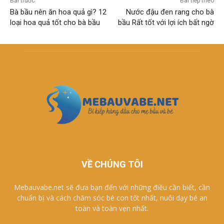
Bài trước
Bài tiếp theo
Bà bầu nên ăn hoa quả gì? 12
Nước đậu đen rang cho bà
loại hoa quả tốt cho bà bầu
bầu Rất tốt với lợi ích bất ngờ
VỀ CHÚNG TÔI
Mebauvabe.net sẽ đưa bạn đến với những điều cần biết, cần
chuẩn bị và cách chăm sóc bé con tốt nhất, nuôi dạy bé an
toàn và toàn vẹn nhất.