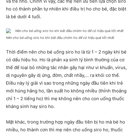
và trẻ nhỏ. Chính vì vậy, các mẹ nên ưu tiên lựa chọn siro
ho có thành phần tự nhiên khi điều trị ho cho bé, đặc biệt
là bé dưới 4 tuổi.
Nên cho bé uống siro ho khi bắt đầu chớm ho để có hiệu quả tốt nhất
Thời điểm nên cho bé uống siro ho là từ 1 – 2 ngày khi bé
có dấu hiệu ho. Ho là phản xạ sinh lý bình thường của cơ
thể để loại bỏ những tác nhân gây hại như vi khuẩn, virus,
dị nguyên gây dị ứng, đờm, chất nhầy,… ra khỏi cơ thể.
Điều này lý giải vì sao trong những ngày đầu tiên khi trẻ
mới húng hắng ho, tần suất ho không nhiều (thỉnh thoảng
chỉ 1 – 2 tiếng ho) thì mẹ không nên cho con uống thuốc
kháng sinh hay siro ho.
Mặt khác, trong trường hợp ngày đầu tiên bị ho mà bé ho
nhiều, ho thành cơn thì mẹ nên cho uống siro ho, thuốc