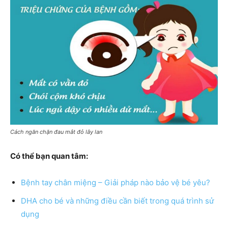
Cách ngăn chặn đau mắt đỏ lây lan
Có thể bạn quan tâm:
Bệnh tay chân miệng – Giải pháp nào bảo vệ bé yêu?
DHA cho bé và những điều cần biết trong quá trình sử
dụng