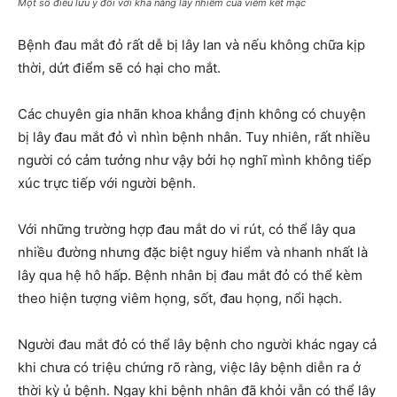
Một số điều lưu ý đối với khả năng lây nhiễm của viêm kết mạc
Bệnh đau mắt đỏ rất dễ bị lây lan và nếu không chữa kịp
thời, dứt điểm sẽ có hại cho mắt.
Các chuyên gia nhãn khoa khẳng định không có chuyện
bị lây đau mắt đỏ vì nhìn bệnh nhân. Tuy nhiên, rất nhiều
người có cảm tưởng như vậy bởi họ nghĩ mình không tiếp
xúc trực tiếp với người bệnh.
Với những trường hợp đau mắt do vi rút, có thể lây qua
nhiều đường nhưng đặc biệt nguy hiểm và nhanh nhất là
lây qua hệ hô hấp. Bệnh nhân bị đau mắt đỏ có thể kèm
theo hiện tượng viêm họng, sốt, đau họng, nổi hạch.
Người đau mắt đỏ có thể lây bệnh cho người khác ngay cả
khi chưa có triệu chứng rõ ràng, việc lây bệnh diễn ra ở
thời kỳ ủ bệnh. Ngay khi bệnh nhân đã khỏi vẫn có thể lây