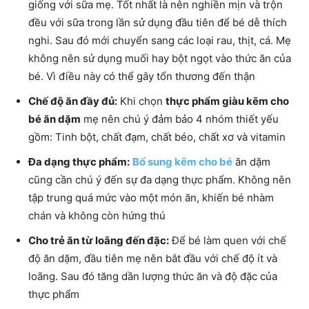
giống với sữa mẹ. Tốt nhất là nên nghiền mịn và trộn
đều với sữa trong lần sử dụng đầu tiên để bé dễ thích
nghi. Sau đó mới chuyển sang các loại rau, thịt, cá. Mẹ
không nên sử dụng muối hay bột ngọt vào thức ăn của
bé. Vì điều này có thể gây tổn thương đến thận
Chế độ ăn đầy đủ:
Khi chọn
thực phẩm giàu kẽm cho
bé ăn dặm
mẹ nên chú ý đảm bảo 4 nhóm thiết yếu
gồm: Tinh bột, chất đạm, chất béo, chất xơ và vitamin
Đa dạng thực phẩm:
Bổ sung kẽm cho bé
ăn dặm
cũng cần chú ý đến sự đa dạng thực phẩm. Không nên
tập trung quá mức vào một món ăn, khiến bé nhàm
chán và không còn hứng thú
Cho trẻ ăn từ loãng đến đặc:
Để bé làm quen với chế
độ ăn dặm, đầu tiên mẹ nên bắt đầu với chế độ ít và
loãng. Sau đó tăng dần lượng thức ăn và độ đặc của
thực phẩm