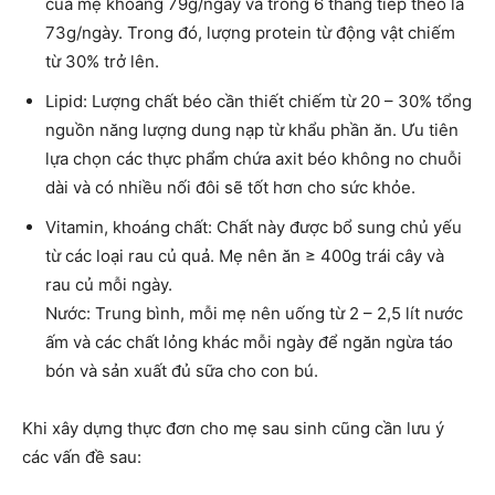
của mẹ khoảng 79g/ngày và trong 6 tháng tiếp theo là
73g/ngày. Trong đó, lượng protein từ động vật chiếm
từ 30% trở lên.
Lipid: Lượng chất béo cần thiết chiếm từ 20 – 30% tổng
nguồn năng lượng dung nạp từ khẩu phần ăn. Ưu tiên
lựa chọn các thực phẩm chứa axit béo không no chuỗi
dài và có nhiều nối đôi sẽ tốt hơn cho sức khỏe.
Vitamin, khoáng chất: Chất này được bổ sung chủ yếu
từ các loại rau củ quả. Mẹ nên ăn ≥ 400g trái cây và
rau củ mỗi ngày.
Nước: Trung bình, mỗi mẹ nên uống từ 2 – 2,5 lít nước
ấm và các chất lỏng khác mỗi ngày để ngăn ngừa táo
bón và sản xuất đủ sữa cho con bú.
Khi xây dựng thực đơn cho mẹ sau sinh cũng cần lưu ý
các vấn đề sau: