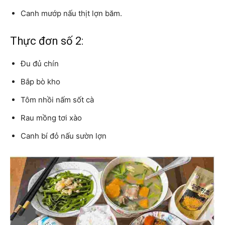
Canh mướp nấu thịt lợn băm.
Thực đơn số 2:
Đu đủ chín
Bắp bò kho
Tôm nhồi nấm sốt cà
Rau mồng tơi xào
Canh bí đỏ nấu sườn lợn