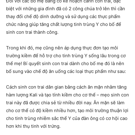
Đối với các bố mẹ đang có kế hoạch canh con trai, đặc
biệt với những gia đình đã có 2 công chúa trở lên thì cần
thay đổi chế độ dinh dưỡng và sử dụng các thực phẩm
chức năng giúp tăng chất lượng tinh trùng Y cho bố để
sinh con trai thành công.
Trong khi đó, mẹ cũng nên áp dụng thực đơn tạo môi
trường kiềm để hỗ trợ cho tinh trùng Y sống lâu trong cơ
thể mẹ! Bí quyết sinh con trai dành cho bố mẹ đó là nên
bổ sung vào chế độ ăn uống các loại thực phẩm như sau:
Cách sinh con trai dân gian bằng cách ăn mặn nhằm tăng
hàm lượng Kali và tạo tính kiềm cho cơ thể – mẹo sinh con
trai này đã được chia sẻ từ nhiều đời nay. Ăn mặn sẽ làm
cho cơ thể có độ kiềm nhiều hơn, tạo môi trường thuận lợi
cho tinh trùng nhiễm sắc thể Y của đàn ông có cơ hội cao
hơn khi thụ tinh với trứng.