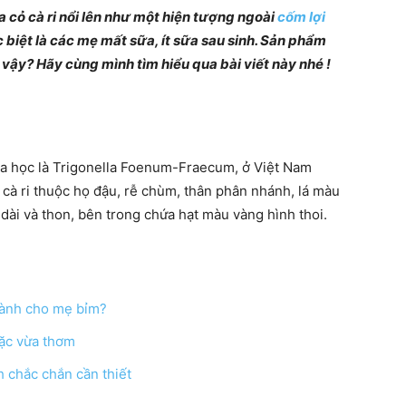
 cỏ cà ri nổi lên như một hiện tượng ngoài
cốm lợi
Chia
biệt là các mẹ mất sữa, ít sữa sau sinh. Sản phẩm
vậy? Hãy cùng mình tìm hiểu qua bài viết này nhé !
sẻ
hoa học là Trigonella Foenum-Fraecum, ở Việt Nam
ỏ cà ri thuộc họ đậu, rễ chùm, thân phân nhánh, lá màu
 dài và thon, bên trong chứa hạt màu vàng hình thoi.
bí
 dành cho mẹ bỉm?
đặc vừa thơm
h chắc chắn cần thiết
quyết