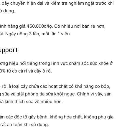
dây chuyền hiện đại và kiểm tra nghiêm ngặt trước khi
sử dụng.
ính hãng giá 450.000đ/lọ. Có nhiều nơi bán rẻ hơn,
i. Ngày uống 3 lần, mỗi lần 1 viên.
upport
ơng hiệu nổi tiếng trong lĩnh vực chăm sóc sức khỏe ở
 từ cỏ cà ri và cây ô rô.
ô rô là loại cây chứa các hoạt chất có khả năng co bóp,
 sữa và giải phóng tia sữa khỏi ngực. Chính vì vậy, sản
à kích thích sữa về nhiều hơn.
àn các độc tố gây bệnh, không hóa chất, không phụ gia
rất an toàn khi sử dụng.