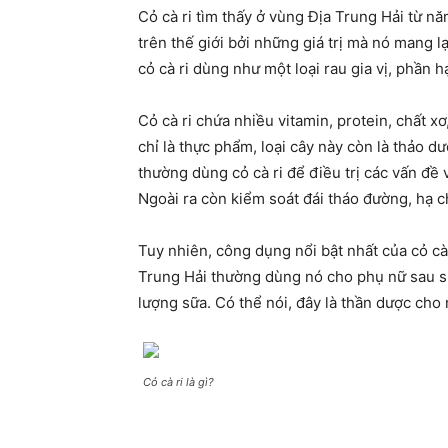
Cỏ cà ri tìm thấy ở vùng Địa Trung Hải từ n
trên thế giới bởi những giá trị mà nó mang l
cỏ cà ri dùng như một loại rau gia vị, phần hạ
Cỏ cà ri chứa nhiều vitamin, protein, chất 
chỉ là thực phẩm, loại cây này còn là thảo d
thường dùng cỏ cà ri để điều trị các vấn đề 
Ngoài ra còn kiểm soát đái tháo đường, hạ ch
Tuy nhiên, công dụng nổi bật nhất của cỏ cà 
Trung Hải thường dùng nó cho phụ nữ sau sin
lượng sữa. Có thể nói, đây là thần dược cho
Cỏ cà ri là gì?