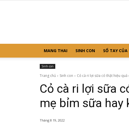
MANG THAI
SINH CON
SỔ TAY CỦA
Sinh con
Trang chủ
Sinh con
Cỏ cà ri lợi sữa có thật hiệu quả
Cỏ cà ri lợi sữa 
mẹ bỉm sữa hay 
Tháng 8 19, 2022