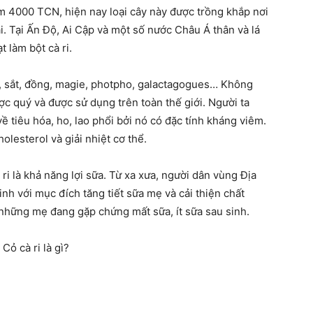
ăm 4000 TCN, hiện nay loại cây này được trồng khắp nơi
ại. Tại Ấn Độ, Ai Cập và một số nước Châu Á thân và lá
t làm bột cà ri.
hàng
xơ, sắt, đồng, magie, photpho, galactagogues… Không
ược quý và được sử dụng trên toàn thế giới.
Người ta
về tiêu hóa, ho, lao phổi bởi nó có đặc tính kháng viêm.
olesterol và giải nhiệt cơ thể.
đầu
ri là khả năng lợi sữa. Từ xa xưa, người dân vùng Địa
h với mục đích tăng tiết sữa mẹ và cải thiện chất
 những mẹ đang gặp chứng mất sữa, ít sữa sau sinh.
cho