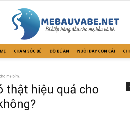
 MẸ
CHĂM SÓC BÉ
ĐỒ BÉ ĂN
NUÔI DẠY CON CÁI
CHI
Mebauvabe.net
 cho mẹ bỉm...
có thật hiệu quả cho
không?
–