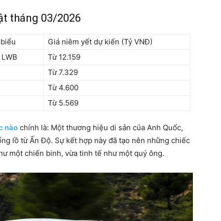
ật tháng 03/2026
 biểu
Giá niêm yết dự kiến (Tỷ VNĐ)
y LWB
Từ 12.159
Từ 7.329
Từ 4.600
Từ 5.569
c nào
chính là: Một thương hiệu di sản của Anh Quốc,
ổng lồ từ Ấn Độ. Sự kết hợp này đã tạo nên những chiếc
ư một chiến binh, vừa tinh tế như một quý ông.