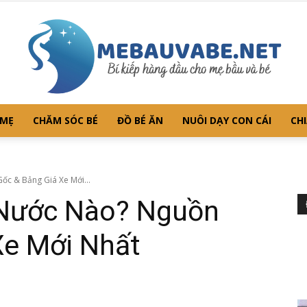
 MẸ
CHĂM SÓC BÉ
ĐỒ BÉ ĂN
NUÔI DẠY CON CÁI
CHI
Mebauvabe.net
c & Bảng Giá Xe Mới...
 Nước Nào? Nguồn
Xe Mới Nhất
–