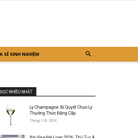
A SẺ KINH NGHIỆM
ĐỌC NHIỀU NHẤT
Ly Champagne: Bí Quyết Chọn Ly
Thưởng Thức Đẳng Cấp
Tháng 3 30, 2026
Xin Visa Đài Loan 2026: Thủ Tục &