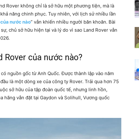
and Rover không chỉ là sở hữu một phương tiện, mà là
Chia
hả năng chinh phục. Tuy nhiên, với lịch sử nhiều lần
 của nước nào
” vẫn khiến nhiều người băn khoăn. Bài
sự, chủ sở hữu hiện tại và lý do vì sao Land Rover vẫn
2026.
sẻ
nd Rover của nước nào?
g có nguồn gốc từ Anh Quốc. Được thành lập vào năm
đầu là một dòng xe của công ty Rover. Trải qua hơn 75
bí
huộc sở hữu của tập đoàn quốc tế, nhưng linh hồn,
ủa hãng vẫn đặt tại Gaydon và Solihull, Vương quốc
quyết