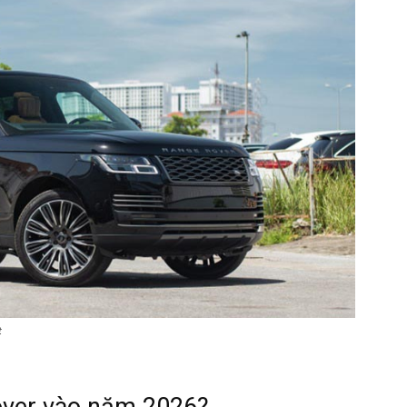
hàng
đầu
cho
t
over vào năm 2026?