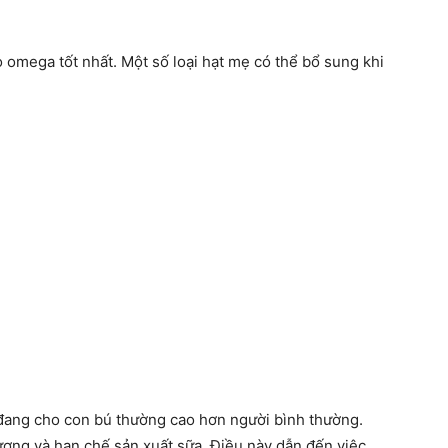
o omega tốt nhất. Một số loại hạt mẹ có thể bổ sung khi
đang cho con bú thường cao hơn người bình thường.
ợng và hạn chế sản xuất sữa. Điều này dẫn đến việc