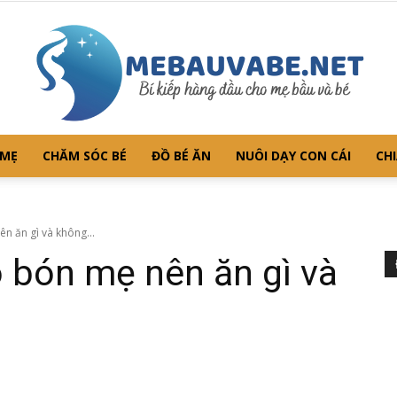
 MẸ
CHĂM SÓC BÉ
ĐỒ BÉ ĂN
NUÔI DẠY CON CÁI
CHI
Mebauvabe.net
ên ăn gì và không...
o bón mẹ nên ăn gì và
–