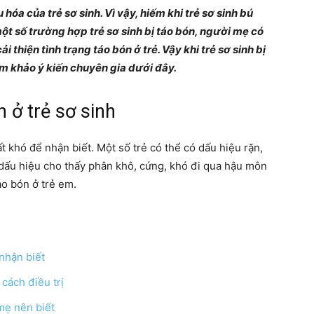
hóa của trẻ sơ sinh. Vì vậy, hiếm khi trẻ sơ sinh bú
Chia
một số trường hợp trẻ sơ sinh bị táo bón, người mẹ có
i thiện tình trạng táo bón ở trẻ. Vậy khi trẻ sơ sinh bị
am khảo ý kiến chuyên gia dưới đây.
 ở trẻ sơ sinh
sẻ
t khó để nhận biết. Một số trẻ có thể có dấu hiệu rặn,
à dấu hiệu cho thấy phân khô, cứng, khó đi qua hậu môn
áo bón ở trẻ em.
bí
 nhận biết
 cách điều trị
quyết
 mẹ nên biết