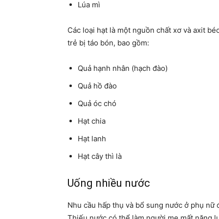
Lúa mì
Các loại hạt là một nguồn chất xơ và axit bé
trẻ bị táo bón, bao gồm:
Quả hạnh nhân (hạch đào)
Quả hồ đào
Quả óc chó
Hạt chia
Hạt lanh
Hạt cây thì là
Uống nhiều nước
Nhu cầu hấp thụ và bổ sung nước ở phụ nữ 
Thiếu nước có thể làm người mẹ mất năng lư