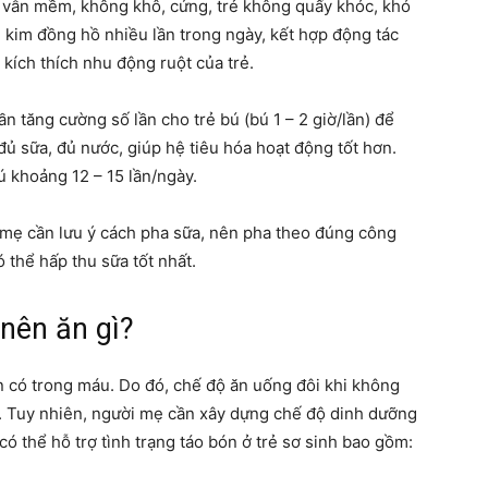
ẻ vẫn mềm, không khô, cứng, trẻ không quấy khóc, khó
 kim đồng hồ nhiều lần trong ngày, kết hợp động tác
mẹ
 kích thích nhu động ruột của trẻ.
ần tăng cường số lần cho trẻ bú (bú 1 – 2 giờ/lần) để
ủ sữa, đủ nước, giúp hệ tiêu hóa hoạt động tốt hơn.
ú khoảng 12 – 15 lần/ngày.
và
a mẹ cần lưu ý cách pha sữa, nên pha theo đúng công
 thể hấp thu sữa tốt nhất.
 nên ăn gì?
bé
n có trong máu. Do đó, chế độ ăn uống đôi khi không
inh. Tuy nhiên, người mẹ cần xây dựng chế độ dinh dưỡng
ó thể hỗ trợ tình trạng táo bón ở trẻ sơ sinh bao gồm: