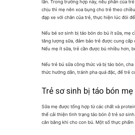
lần. Trong trường hợp này, nếu phân của tr
chịu thì mẹ nên xoa bụng cho trẻ theo chiều
đạp xe với chân của trẻ, thực hiện lúc đói để
Nếu bé sơ sinh bị táo bón do bú ít sữa, mẹ c
tăng lượng sữa, đảm bảo trẻ được cung cấp đ
Nếu mẹ ít sữa, trẻ cần được bú nhiều hơn, b
Nếu trẻ bú sữa công thức và bị táo bón, ch
thức hướng dẫn, tránh pha quá đặc, để trẻ có
Trẻ sơ sinh bị táo bón mẹ
Sữa mẹ được tổng hợp từ các chất và protei
thể cải thiện tình trạng táo bón ở trẻ sơ s
cân bằng khi cho con bú. Một số thực phẩm c