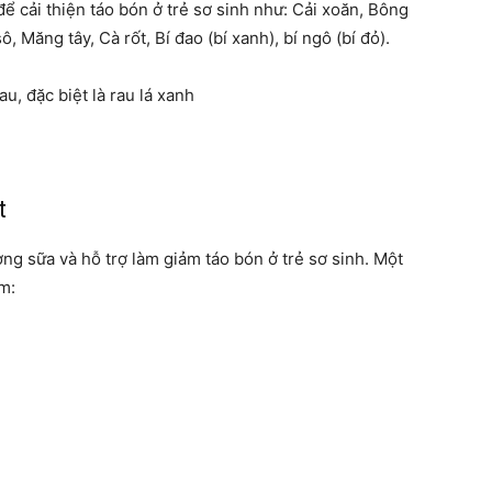
ể cải thiện táo bón ở trẻ sơ sinh như: Cải xoăn, Bông
ô, Măng tây, Cà rốt, Bí đao (bí xanh), bí ngô (bí đỏ).
t
ợng sữa và hỗ trợ làm giảm táo bón ở trẻ sơ sinh. Một
m: