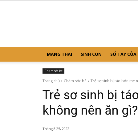
MANG THAI
SINH CON
SỔ TAY CỦA
Chăm sóc bé
Trang chủ
Chăm sóc bé
Trẻ sơ sinh bị táo bón mẹ n
Trẻ sơ sinh bị tá
không nên ăn gì?
Tháng 8 25, 2022