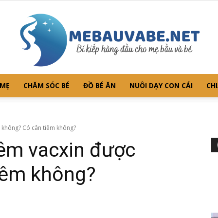
 MẸ
CHĂM SÓC BÉ
ĐỒ BÉ ĂN
NUÔI DẠY CON CÁI
CHI
Mebauvabe.net
c không? Có cân tiêm không?
tiêm vacxin được
iêm không?
–