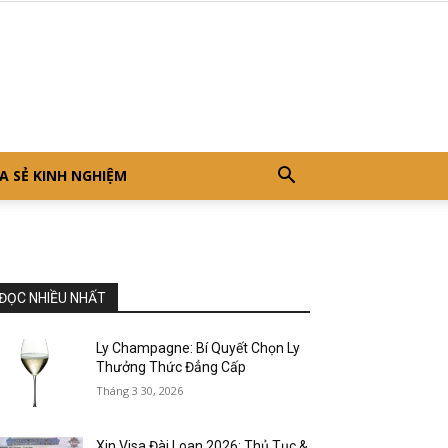
A SẺ KINH NGHIỆM
ĐỌC NHIỀU NHẤT
Ly Champagne: Bí Quyết Chọn Ly
Thưởng Thức Đẳng Cấp
Tháng 3 30, 2026
Xin Visa Đài Loan 2026: Thủ Tục &