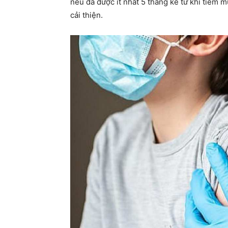
nếu đã được ít nhất 5 tháng kể từ khi tiêm m
cải thiện.