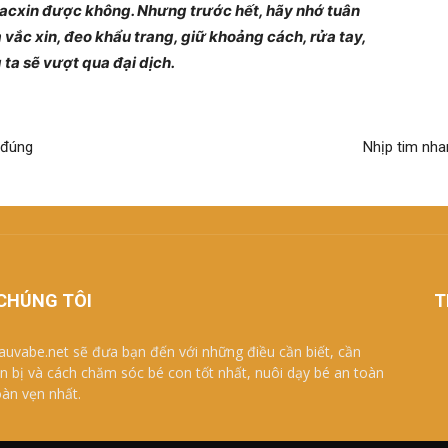
m vacxin được không. Nhưng trước hết, hãy nhớ tuân
vắc xin, đeo khẩu trang, giữ khoảng cách, rửa tay,
ta sẽ vượt qua đại dịch.
 đúng
Nhịp tim nha
CHÚNG TÔI
T
uvabe.net sẽ đưa bạn đến với những điều cần biết, cần
n bị và cách chăm sóc bé con tốt nhất, nuôi dạy bé an toàn
oàn vẹn nhất.