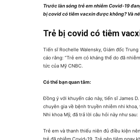
Trước làn sóng trẻ em nhiễm Covid-19 đang 
bị covid có tiêm vacxin được không? Và nếu
Trẻ bị covid có tiêm vac
Tiến sĩ Rochelle Walensky, Giám đốc Trung
cáo rằng: “Trẻ em có kháng thể do đã nhiễm
tức của Mỹ CNBC.
Có thể bạn quan tâm:
Đồng ý với khuyến cáo này, tiến sĩ James D
chuyên gia về bệnh truyền nhiễm nhi khoa,
Nhi khoa Mỹ, đã trả lời câu hỏi này như sau:
Trẻ em và thanh thiếu niên đủ điều kiện nên
trẻ đã nhiễm Covid-19. Trẻ nên tiêm ngay khi