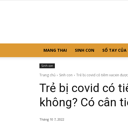
MANG THAI
SINH CON
SỔ TAY CỦA
Sinh con
Trang chủ
Sinh con
Trẻ bị covid có tiêm vacxin đượ
Trẻ bị covid có 
không? Có cân t
Tháng 10 7, 2022