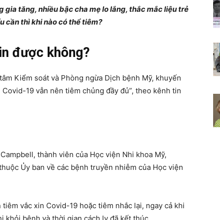
gia tăng, nhiều bậc cha mẹ lo lắng, thắc mắc liệu trẻ
Chia
 cần thì khi nào có thể tiêm?
xin được không?
sẻ
 tâm Kiểm soát và Phòng ngừa Dịch bệnh Mỹ, khuyến
 Covid-19 vẫn nên tiêm chủng đầy đủ”, theo kênh tin
bí
. Campbell, thành viên của Học viện Nhi khoa Mỹ,
 thuộc Ủy ban về các bệnh truyền nhiễm của Học viện
quyết
 tiêm vắc xin Covid-19 hoặc tiêm nhắc lại, ngay cả khi
 khỏi bệnh và thời gian cách ly đã kết thúc.