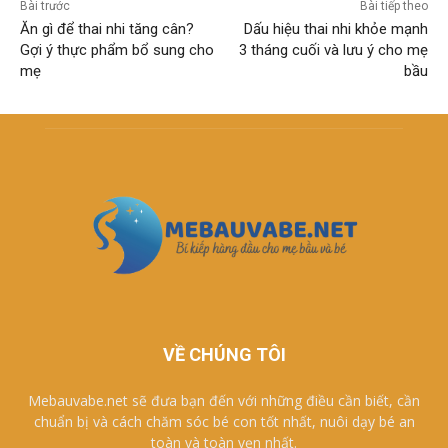
Bài trước
Bài tiếp theo
Ăn gì để thai nhi tăng cân?
Dấu hiệu thai nhi khỏe mạnh
Gợi ý thực phẩm bổ sung cho
3 tháng cuối và lưu ý cho mẹ
mẹ
bầu
VỀ CHÚNG TÔI
Mebauvabe.net sẽ đưa bạn đến với những điều cần biết, cần
chuẩn bị và cách chăm sóc bé con tốt nhất, nuôi dạy bé an
toàn và toàn vẹn nhất.