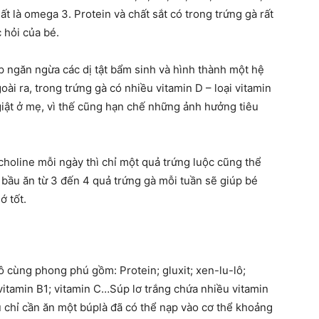
hất là omega 3. Protein và chất sắt có trong trứng gà rất
 hỏi của bé.
p ngăn ngừa các dị tật bẩm sinh và hình thành một hệ
i ra, trong trứng gà có nhiều vitamin D – loại vitamin
giật ở mẹ, vì thế cũng hạn chế những ảnh hưởng tiêu
oline mỗi ngày thì chỉ một quả trứng luộc cũng thể
bầu ăn từ 3 đến 4 quả trứng gà mỗi tuần sẽ giúp bé
ớ tốt.
 cùng phong phú gồm: Protein; gluxit; xen-lu-lô;
; vitamin B1; vitamin C…Súp lơ trắng chứa nhiều vitamin
u chỉ cần ăn một búplà đã có thể nạp vào cơ thể khoảng