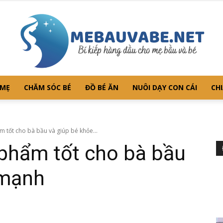
 MẸ
CHĂM SÓC BÉ
ĐỒ BÉ ĂN
NUÔI DẠY CON CÁI
CHI
Mebauvabe.net
 tốt cho bà bầu và giúp bé khỏe...
 phẩm tốt cho bà bầu
 mạnh
–