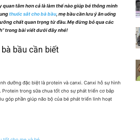
 quan tâm hơn cả là làm thế nào giúp bé thông minh
Chia
sung
thuốc sắt cho bà bầu
,
mẹ bầu cần lưu ý ăn uống
 dưỡng chất quan trọng từ đầu. Mẹ đừng bỏ qua các
 trong bài viết dưới đây nhé!
 bà bầu cần biết
sẻ
nh dưỡng đặc biệt là protein và canxi. Canxi hỗ sự hình
bí
 Protein trong sữa chua tốt cho sự phát triển cơ bắp
u góp phần giúp não bộ của bé phát triển linh hoạt
quyết
u tốt cho mẹ và bé