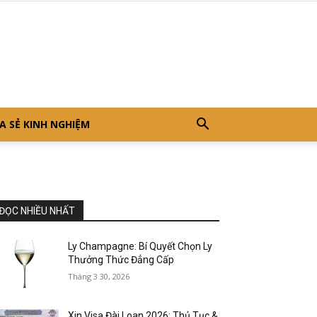
A SẺ KINH NGHIỆM
ĐỌC NHIỀU NHẤT
Ly Champagne: Bí Quyết Chọn Ly
Thưởng Thức Đẳng Cấp
Tháng 3 30, 2026
Xin Visa Đài Loan 2026: Thủ Tục &