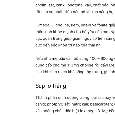
cholin, sắt, canxi, photpho, kali, chất béo, n
tốt cho sự phát triển não bộ và khả năng học
Omega-3, choline, kẽm, lutein và folate giú
thần kinh khỏe mạnh cho bé yêu của mẹ. Ngoà
cực quan trọng giúp giảm nguy cơ tiền sản 
cực đến sức khỏe trí não của thai nhi.
Nếu như mẹ bầu cần bổ sung 400 – 600mg ch
cung cấp cho mẹ 113mg choline rồi đấy! Mẹ 
sau khi sinh ra có khả năng tập trung, ghi nh
Súp lơ trắng
Thành phần dinh dưỡng trong loại rau này vô
canxi; photpho; sắt; natri; kali; betacaroten
và khoáng chất, đặc biệt là omega 3. Mẹ bầ