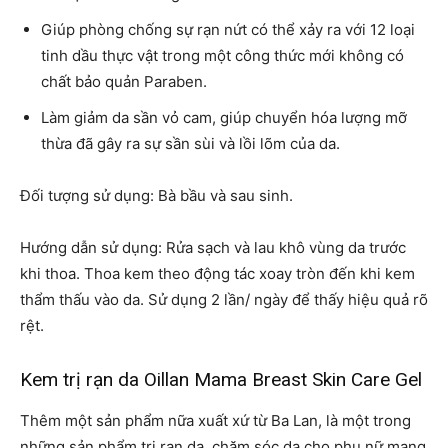
Giúp phòng chống sự rạn nứt có thể xảy ra với 12 loại
tinh dầu thực vật trong một công thức mới không có
chất bảo quản Paraben.
Làm giảm da sần vỏ cam, giúp chuyển hóa lượng mỡ
thừa đã gây ra sự sần sùi và lồi lõm của da.
Đối tượng sử dụng: Bà bầu và sau sinh.
Hướng dẫn sử dụng: Rửa sạch và lau khô vùng da trước
khi thoa. Thoa kem theo động tác xoay tròn đến khi kem
thẩm thấu vào da. Sử dụng 2 lần/ ngày để thấy hiệu quả rõ
rệt.
Kem trị rạn da Oillan Mama Breast Skin Care Gel
Thêm một sản phẩm nữa xuất xứ từ Ba Lan, là một trong
những sản phẩm trị rạn da, chăm sóc da cho phụ nữ mang