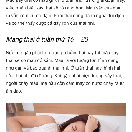
Máu sảy thai có màu gì khi ở tuần thứ 12? Ở giai đoạn này,
việc nhận biết sảy thai sẽ rõ ràng hơn. Màu sắc của máu
ra vẫn có màu đỏ đậm. Phôi thai cũng đã ra ngoài túi dịch
và có thể thấy được cả dây rốn của thai nhi.
Mang thai ở tuần thứ 16 – 20
Nếu mẹ gặp phải tình trạng ở tuần thai này thì máu sảy
thai sẽ có màu đỏ sẫm. Máu ra với lượng lớn hình dạng
như gan và bao quanh thai nhi. Ở tuần thai này, hình hài
của thai nhi đã rõ ràng. Khi gặp phải hiện tượng sảy thai,
ngoài chảy máu, mẹ bầu còn cảm thấy có nước chảy ra từ
âm đạo.