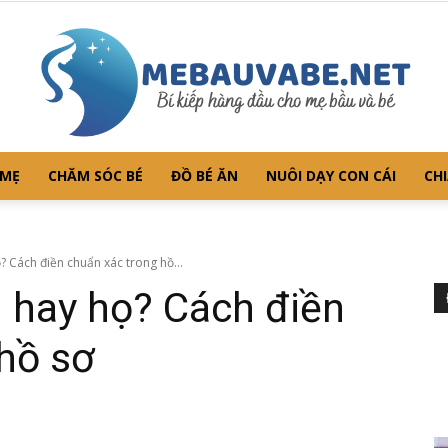
 MẸ
CHĂM SÓC BÉ
ĐỒ BÉ ĂN
NUÔI DẠY CON CÁI
CHI
Mebauvabe.net
? Cách điền chuẩn xác trong hồ...
n hay họ? Cách điền
hồ sơ
–