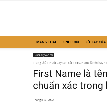
MANG THAI
SINH CON
SỔ TAY CỦA
Nuôi dạy con cái
Trang chủ
Nuôi dạy con cái
First Name là tên hay họ
First Name là tê
chuẩn xác trong 
Tháng 8 20, 2022