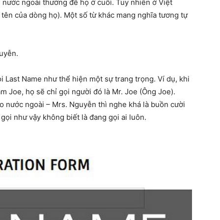
 nước ngoài thường để họ ở cuối. Tuy nhiên ở Việt
tên của dòng họ). Một số từ khác mang nghĩa tương tự
mẹ
guyễn.
i Last Name như thể hiện một sự trang trọng. Ví dụ, khi
và
m Joe, họ sẽ chỉ gọi người đó là Mr. Joe (Ông Joe).
o nước ngoài – Mrs. Nguyễn thì nghe khá là buồn cười
 gọi như vậy không biết là đang gọi ai luôn.
bé