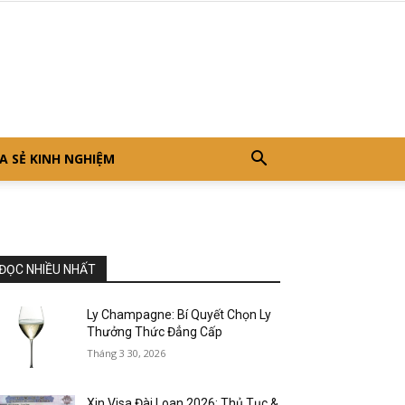
A SẺ KINH NGHIỆM
ĐỌC NHIỀU NHẤT
Ly Champagne: Bí Quyết Chọn Ly
Thưởng Thức Đẳng Cấp
Tháng 3 30, 2026
Xin Visa Đài Loan 2026: Thủ Tục &