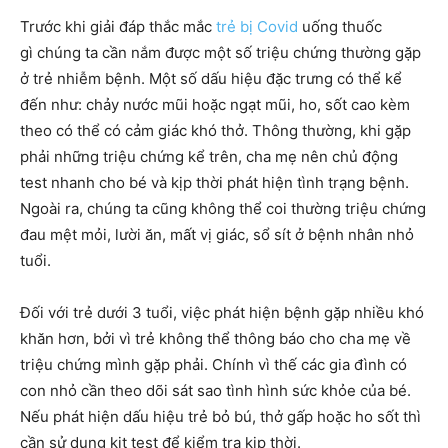
Trước khi giải đáp thắc mắc
trẻ bị Covid
uống thuốc
gì chúng ta cần nắm được một số triệu chứng thường gặp
ở trẻ nhiễm bệnh. Một số dấu hiệu đặc trưng có thể kể
đến như: chảy nước mũi hoặc ngạt mũi, ho, sốt cao kèm
theo có thể có cảm giác khó thở. Thông thường, khi gặp
phải những triệu chứng kể trên, cha mẹ nên chủ động
test nhanh cho bé và kịp thời phát hiện tình trạng bệnh.
Ngoài ra, chúng ta cũng không thể coi thường triệu chứng
đau mệt mỏi, lười ăn, mất vị giác, sổ sít ở bệnh nhân nhỏ
tuổi.
Đối với trẻ dưới 3 tuổi, việc phát hiện bệnh gặp nhiều khó
khăn hơn, bởi vì trẻ không thể thông báo cho cha mẹ về
triệu chứng mình gặp phải. Chính vì thế các gia đình có
con nhỏ cần theo dõi sát sao tình hình sức khỏe của bé.
Nếu phát hiện dấu hiệu trẻ bỏ bú, thở gấp hoặc ho sốt thì
cần sử dụng kit test để kiểm tra kịp thời.