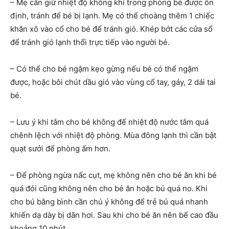
– Mẹ cần giữ nhiệt độ không khí trong phòng bé được ổn
định, tránh để bé bị lạnh. Mẹ có thể choàng thêm 1 chiếc
khăn xô vào cổ cho bé để tránh gió. Khép bớt các cửa sổ
để tránh gió lạnh thổi trực tiếp vào người bé.
– Có thể cho bé ngậm kẹo gừng nếu bé có thể ngậm
được, hoặc bôi chút dầu gió vào vùng cổ tay, gáy, 2 dái tai
bé.
– Lưu ý khi tắm cho bé không để nhiệt độ nước tắm quá
chênh lệch với nhiệt độ phòng. Mùa đông lạnh thì cần bật
quạt sưởi để phòng ấm hơn.
– Để phòng ngừa nấc cụt, mẹ không nên cho bé ăn khi bé
quá đói cũng không nên cho bé ăn hoặc bú quá no. Khi
cho bú bằng bình cần chú ý không để trẻ bú quá nhanh
khiến dạ dày bị dãn hơi. Sau khi cho bé ăn nên bế cao đầu
khoảng 10 phút.