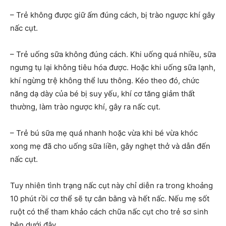
– Trẻ không được giữ ấm đúng cách, bị trào ngược khí gây
nấc cụt.
– Trẻ uống sữa không đúng cách. Khi uống quá nhiều, sữa
ngưng tụ lại không tiêu hóa được. Hoặc khi uống sữa lạnh,
khí ngừng trệ không thể lưu thông. Kéo theo đó, chức
năng dạ dày của bé bị suy yếu, khí cơ tăng giảm thất
thường, làm trào ngược khí, gây ra nấc cụt.
– Trẻ bú sữa mẹ quá nhanh hoặc vừa khi bé vừa khóc
xong mẹ đã cho uống sữa liền, gây nghẹt thở và dẫn đến
nấc cụt.
Tuy nhiên tình trạng nấc cụt này chỉ diễn ra trong khoảng
10 phút rồi cơ thể sẽ tự cân bằng và hết nấc. Nếu mẹ sốt
ruột có thể tham khảo cách chữa nấc cụt cho trẻ sơ sinh
bên dưới đây.