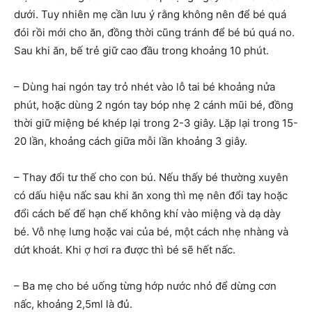
dưới. Tuy nhiên mẹ cần lưu ý rằng không nên để bé quá
đói rồi mới cho ăn, đồng thời cũng tránh để bé bú quá no.
Sau khi ăn, bế trẻ giữ cao đầu trong khoảng 10 phút.
– Dùng hai ngón tay trỏ nhét vào lỗ tai bé khoảng nửa
phút, hoặc dùng 2 ngón tay bóp nhẹ 2 cánh mũi bé, đồng
thời giữ miệng bé khép lại trong 2-3 giây. Lặp lại trong 15-
20 lần, khoảng cách giữa mỗi lần khoảng 3 giây.
– Thay đổi tư thế cho con bú. Nếu thấy bé thường xuyên
có dấu hiệu nấc sau khi ăn xong thì mẹ nên đổi tay hoặc
đổi cách bế để hạn chế không khí vào miệng và dạ dày
bé. Vỗ nhẹ lưng hoặc vai của bé, một cách nhẹ nhàng và
dứt khoát. Khi ợ hơi ra được thì bé sẽ hết nấc.
– Ba mẹ cho bé uống từng hớp nước nhỏ để dừng cơn
nấc, khoảng 2,5ml là đủ.