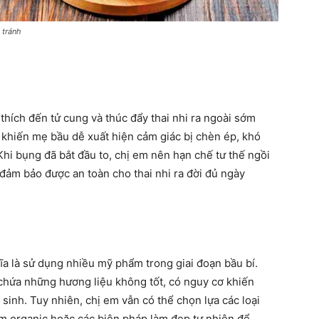
 tránh
thích đến tử cung và thúc đẩy thai nhi ra ngoài sớm
 khiến mẹ bầu dễ xuất hiện cảm giác bị chèn ép, khó
Khi bụng đã bắt đầu to, chị em nên hạn chế tư thế ngồi
đảm bảo được an toàn cho thai nhi ra đời đủ ngày
a là sử dụng nhiều mỹ phẩm trong giai đoạn bầu bí.
chứa những hương liệu không tốt, có nguy cơ khiến
sinh. Tuy nhiên, chị em vẫn có thể chọn lựa các loại
 organic hoặc các biện pháp làm đẹp tự nhiên để