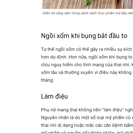
Giấm ăn cũng nằm trong danh sách thực phẩm mẹ bầu nên
Ngồi xổm khi bụng bắt đầu to
Tư thế ngồi xổm có thể gây ra nhiều sự kích 
hơn dự định. Hơn nữa, ngồi xổm khi bụng to
chịu nguy hiểm cho tính mạng của thai nhi. 
xổm lâu và thường xuyên vì điều này không 
tháng.
Làm điệu
Phụ nữ mang thai không nên “làm điệu” nghĩ
Nguyên nhân là do một số loại mỹ phẩm có 
thai nhi dị dạng hoặc mắc các căn bệnh bẩm 
mỹ phẩm có nguồn gốc thiên nhiên, mỹ phẩm