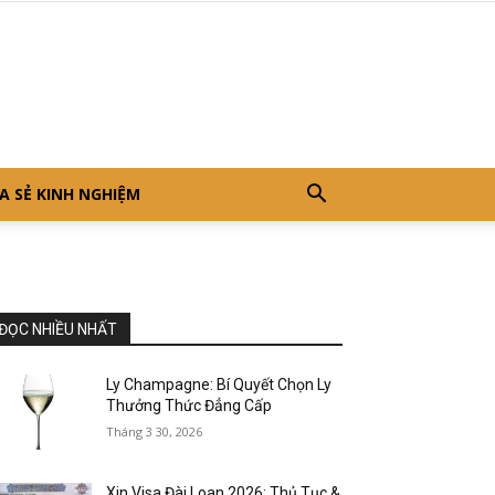
A SẺ KINH NGHIỆM
ĐỌC NHIỀU NHẤT
Ly Champagne: Bí Quyết Chọn Ly
Thưởng Thức Đẳng Cấp
Tháng 3 30, 2026
Xin Visa Đài Loan 2026: Thủ Tục &