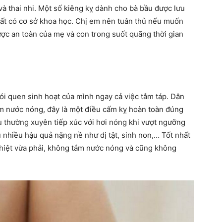
 và thai nhi. Một số kiêng kỵ dành cho bà bầu được lưu
rất có cơ sở khoa học. Chị em nên tuân thủ nếu muốn
ược an toàn của mẹ và con trong suốt quãng thời gian
hàng
ói quen sinh hoạt của mình ngay cả việc tắm táp. Dân
m nước nóng, đây là một điều cấm kỵ hoàn toàn đúng
đầu
 thường xuyên tiếp xúc với hơi nóng khi vượt ngưỡng
u nhiều hậu quả nặng nề như dị tật, sinh non,… Tốt nhất
hiệt vừa phải, không tắm nước nóng và cũng không
cho