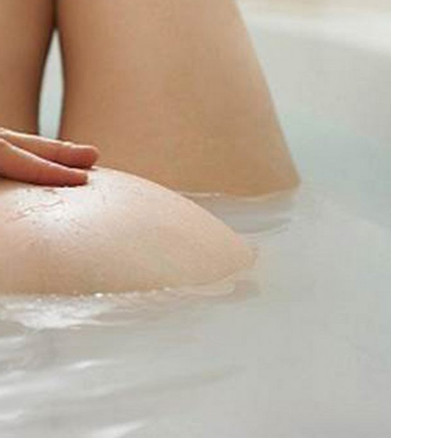
mẹ
và
bé