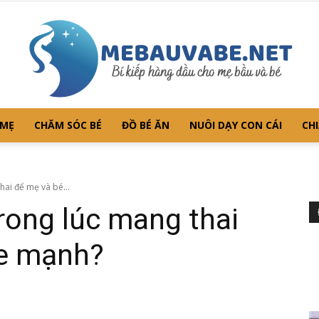
 MẸ
CHĂM SÓC BÉ
ĐỒ BÉ ĂN
NUÔI DẠY CON CÁI
CHI
Mebauvabe.net
hai để mẹ và bé...
trong lúc mang thai
ỏe mạnh?
–