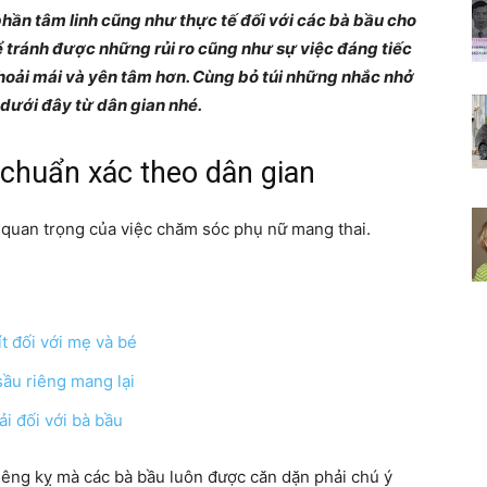
phần tâm linh cũng như thực tế đối với các bà bầu cho
Chia
ể tránh được những rủi ro cũng như sự việc đáng tiếc
thoải mái và yên tâm hơn. Cùng bỏ túi những nhắc nhở
 dưới đây từ dân gian nhé.
 chuẩn xác theo dân gian
sẻ
ự quan trọng của việc chăm sóc phụ nữ mang thai.
bí
ít đối với mẹ và bé
sầu riêng mang lại
ải đối với bà bầu
quyết
iêng kỵ mà các bà bầu luôn được căn dặn phải chú ý