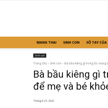
MANG THAI
SINH CON
SỔ TAY CỦA
Sinh con
Trang chủ
Sinh con
Bà bầu kiêng gì trong lúc mang t
Bà bầu kiêng gì 
để mẹ và bé kh
Tháng 8 25, 2022